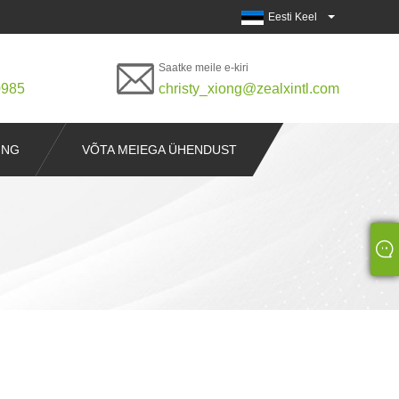
Eesti Keel
Saatke meile e-kiri
0985
christy_xiong@zealxintl.com
ING
VÕTA MEIEGA ÜHENDUST