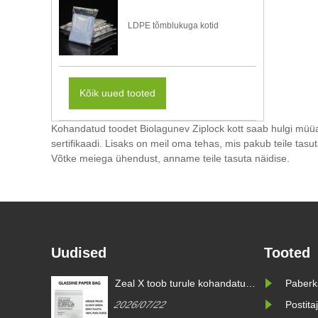
LDPE tõmblukuga kotid
Kõik uued tooted
Kohandatud toodet Biolagunev Ziplock kott saab hulgi müüa f
sertifikaadi. Lisaks on meil oma tehas, mis pakub teile tas
Võtke meiega ühendust, anname teile tasuta näidise.
Uudised
Tooted
tva
Zeal X toob turule kohandatud
Paberk
PPWR-i
klaaspaberkotid, et aidata
2026/07/22
Postita
ndatud
ülemaailmsetel kaubamärkidel