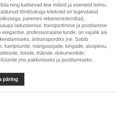
ibita ning kaitsevad teie riideid ja esemeid tolmu,
 jäätunud tõmblukuga kilekotid on tugevdatud
 sitkusega, paremini rebenemiskindlad,
 kaupa ladustamise, transportimise ja postitamise
 elegantse, professionaalse tunde, on vajalik asi
akendamiseks, äritranspordiks jne. Sobib
ide, kampsunite, mänguasjade, kingade, aluspesu,
nstiteoste, fotode, trükiste, dokumentide,
ošüüride jms pakkimiseks ja postitamiseks.
 päring