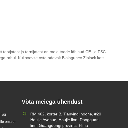
 tootjatest ja tarnijatest on meie toode läbinud CE- ja FSC-
ga rahul. Kui soovite osta odavalt Biolagunev Ziplock kott.
Võta meiega ühendust
RM 402, korter B, Tianyingi hoone, #20
 või
Houjie Avenue, Houjie linn, Dongguani
eile oma e-
linn, Guangdongi provints, Hiina