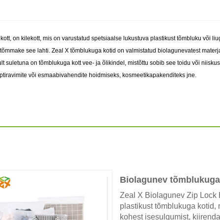
v kott, on kilekott, mis on varustatud spetsiaalse lukustuva plastikust tõmbluku võ
tõmmake see lahti. Zeal X tõmblukuga kotid on valmistatud biolagunevatest materjalid
t suletuna on tõmblukuga kott vee- ja õlikindel, mistõttu sobib see toidu või niisku
eptiravimite või esmaabivahendite hoidmiseks, kosmeetikapakenditeks jne.
Biolagunev tõmblukuga
Zeal X Biolagunev Zip Lock 
plastikust tõmblukuga kotid,
kohest isesulgumist, kiirenda