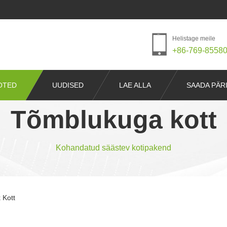
Helistage meile
+86-769-8558
OTED
UUDISED
LAE ALLA
SAADA PÄR
Tõmblukuga kott
Kohandatud säästev kotipakend
 Kott