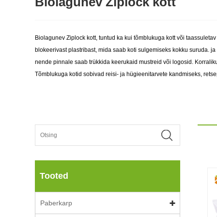
Biolagunev Ziplock kott
Biolagunev Ziplock kott, tuntud ka kui tõmblukuga kott või taassuleta
blokeerivast plastribast, mida saab koti sulgemiseks kokku suruda. ja 
nende pinnale saab trükkida keerukaid mustreid või logosid. Korralikul
Tõmblukuga kotid sobivad reisi- ja hügieenitarvete kandmiseks, rets
Tooted
Paberkarp