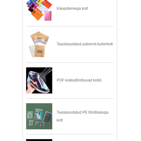
Käepidemega kott
Taaskasutatud paberist kullerkott
POF kokkutõmbuvad kotid
Taaskasutatud PE tõmblukuga
kott