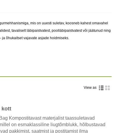
i liugurmehhanismiga, mis on uuesti suletav, koosneb kahest omavahel
est, tavaliselt läbipaistvatest, poolläbipaistvatest või jäätunud ning
s- ja õhukaitset vajavate asjade hoidmiseks.
View as
 kott
Bag Kompostitavast materjalist taassuletavad
 millel on esmaklassiline liugtõmblukk, hõlbustavad
vad pakkimist, saatmist ja postitamist ilma