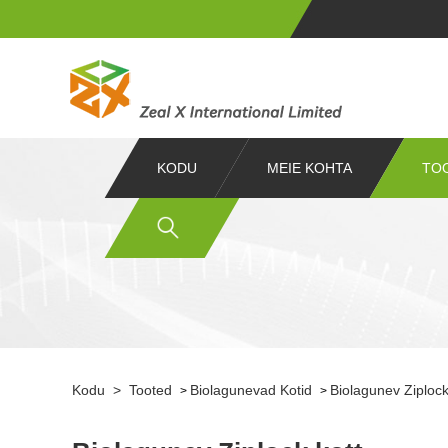
KODU
MEIE KOHTA
TO
Kodu
>
Tooted
Biolagunevad Kotid
Biolagunev Ziplock
>
>