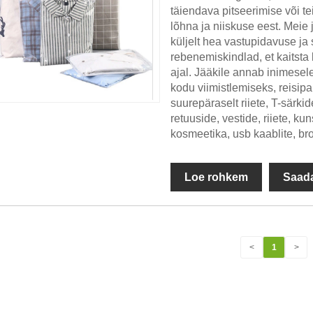
täiendava pitseerimise või te
lõhna ja niiskuse eest. Meie
küljelt hea vastupidavuse ja
rebenemiskindlad, et kaitsta
ajal. Jääkile annab inimesele
kodu viimistlemiseks, reisip
suurepäraselt riiete, T-särk
retuuside, vestide, riiete, ku
kosmeetika, usb kaablite, br
Loe rohkem
Saada
<
1
>