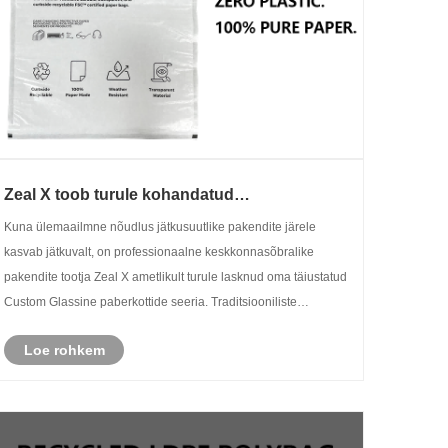
Zeal X toob turule kohandatud
klaaspaberkotid, et aidata ülemaailmsetel
Kuna ülemaailmne nõudlus jätkusuutlike pakendite järele
kaubamärkidel ühekordselt kasutatavaid
kasvab jätkuvalt, on professionaalne keskkonnasõbralike
plastpakendeid asendada
pakendite tootja Zeal X ametlikult turule lasknud oma täiustatud
Custom Glassine paberkottide seeria. Traditsiooniliste
kilekottide esmaklassilise alternatiivina loodud uus toode
Loe rohkem
ühendab e......