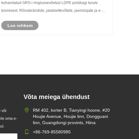
kohandatud GRS-i ringlussevõetud LDPE polübagi turule
toomisest. Rõivabrändide, jalatsiettevõtete, jaemüüjate ja e-
kaubandusega tegelevate ettevõtete jaoks välja töötatud uus
Loe rohkem
taaskasutatud pake......
Võta meiega ühendust
Zeal X toob turule kohandatud
RM 402, korter B, Tianyingi hoone, #20
 või
klaaspaberkotid, et aidata
Houjie Avenue, Houjie linn, Dongguani
eile oma e-
2026/07/22
ülemaailmsetel kaubamärkidel
linn, Guangdongi provints, Hiina
ul.
ühekordselt kasutatavaid
Kuna ülemaailmne nõudlus
+86-769-85580985
plastpakendeid asendada
jätkusuutlike pakendite järele