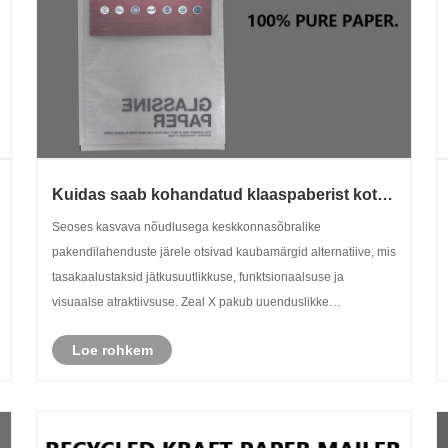
Kuidas saab kohandatud klaaspaberist kott
säästva rõivapakendite jaoks muuta
Seoses kasvava nõudlusega keskkonnasõbralike
moodsaid moebrände
pakendilahenduste järele otsivad kaubamärgid alternatiive, mis
tasakaalustaksid jätkusuutlikkuse, funktsionaalsuse ja
visuaalse atraktiivsuse. Zeal X pakub uuenduslikke
pakendamislahendusi, mis on mõeldud kaasaegsetele
Loe rohkem
ettevõtetele ja selle kohandatud kla......