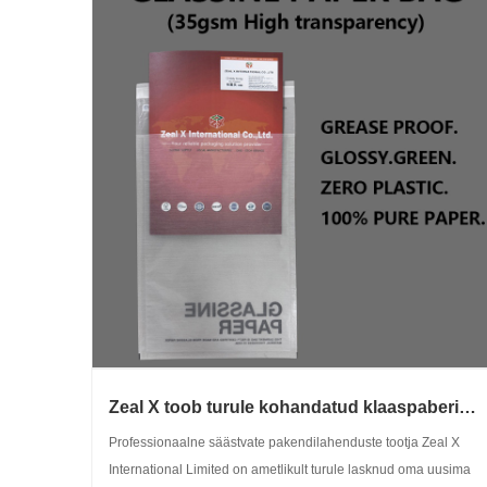
Zeal X toob turule kohandatud klaaspaberist
kotid, mis vastavad kasvavale ülemaailmsele
Professionaalne säästvate pakendilahenduste tootja Zeal X
nõudlusele jätkusuutlike plastivabade
International Limited on ametlikult turule lasknud oma uusima
pakendite järele