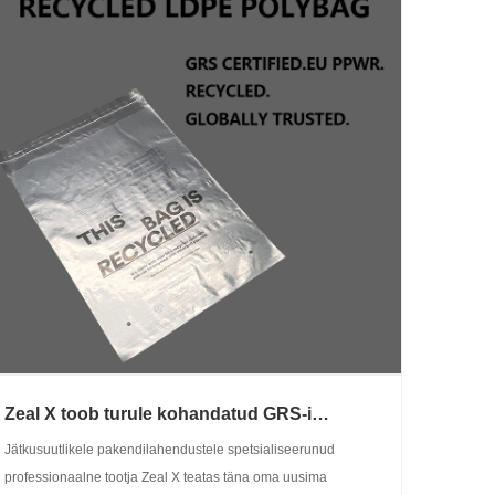
Zeal X toob turule kohandatud GRS-i
ringlussevõetud LDPE-polükoti, et toetada
Jätkusuutlikele pakendilahendustele spetsialiseerunud
säästvat rõivaste ja e-kaubanduse pakendeid
professionaalne tootja Zeal X teatas täna oma uusima
kogu maailmas