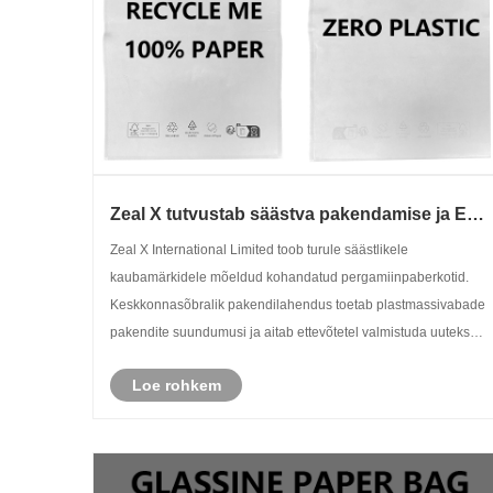
Zeal X tutvustab säästva pakendamise ja ELi
PPWR-i järgimise jaoks kohandatud
Zeal X International Limited toob turule säästlikele
klaaspaberkotte
kaubamärkidele mõeldud kohandatud pergamiinpaberkotid.
Keskkonnasõbralik pakendilahendus toetab plastmassivabade
pakendite suundumusi ja aitab ettevõtetel valmistuda uuteks
EL PPWR säästva pakendi nõueteks.
Loe rohkem