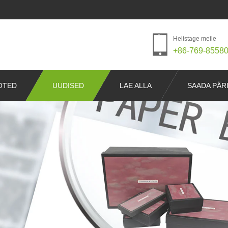
Helistage meile
+86-769-8558
OTED
UUDISED
LAE ALLA
SAADA PÄR