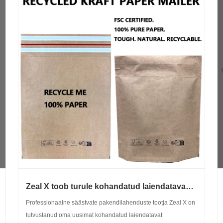
Zeal X toob turule kohandatud laiendatavad
põhjapaelaga jõupaberist saadetised
Professionaalne säästvate pakendilahenduste tootja Zeal X on
jätkusuutlike e-kaubanduse
tutvustanud oma uusimat kohandatud laiendatavat
saatmislahenduste jaoks