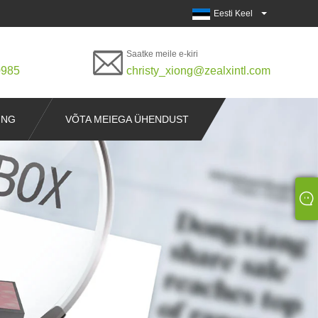
Eesti Keel
Saatke meile e-kiri
0985
christy_xiong@zealxintl.com
ING
VÕTA MEIEGA ÜHENDUST