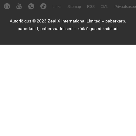
Links
Sitemap
RSS
XML
Privaatsuspol
Autoriõigus © 2023 Zeal X International Limited – paberkarp,
paberkotid, pabersaadetised – kõik õigused kaitstud.