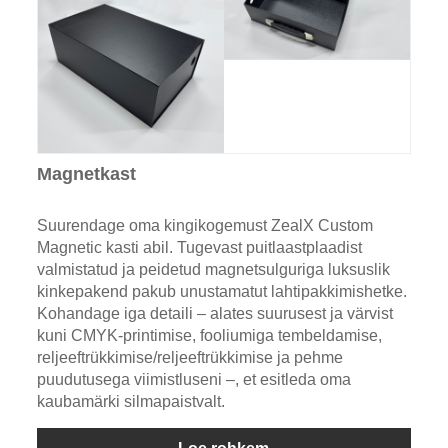
Magnetkast
Suurendage oma kingikogemust ZealX Custom
Magnetic kasti abil. Tugevast puitlaastplaadist
valmistatud ja peidetud magnetsulguriga luksuslik
kinkepakend pakub unustamatut lahtipakkimishetke.
Kohandage iga detaili – alates suurusest ja värvist
kuni CMYK-printimise, fooliumiga tembeldamise,
reljeeftrükkimise/reljeeftrükkimise ja pehme
puudutusega viimistluseni –, et esitleda oma
kaubamärki silmapaistvalt.