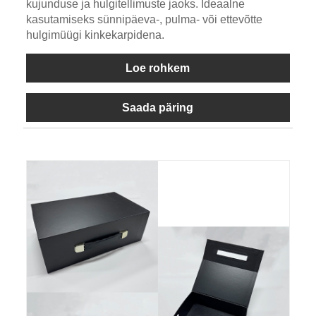
kujunduse ja hulgitellimuste jaoks. Ideaalne
kasutamiseks sünnipäeva-, pulma- või ettevõtte
hulgimüügi kinkekarpidena.
Loe rohkem
Saada päring