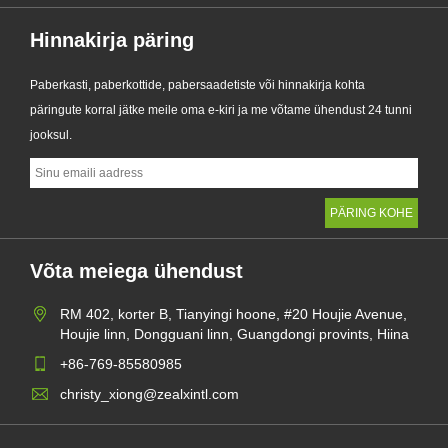
Hinnakirja päring
Paberkasti, paberkottide, pabersaadetiste või hinnakirja kohta
päringute korral jätke meile oma e-kiri ja me võtame ühendust 24 tunni
jooksul.
Võta meiega ühendust
RM 402, korter B, Tianyingi hoone, #20 Houjie Avenue,
Houjie linn, Dongguani linn, Guangdongi provints, Hiina
+86-769-85580985
christy_xiong@zealxintl.com