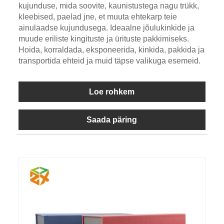
kujunduse, mida soovite, kaunistustega nagu trükk,
kleebised, paelad jne, et muuta ehtekarp teie
ainulaadse kujundusega. Ideaalne jõulukinkide ja
muude eriliste kingituste ja ürituste pakkimiseks.
Hoida, korraldada, eksponeerida, kinkida, pakkida ja
transportida ehteid ja muid täpse valikuga esemeid.
Loe rohkem
Saada päring