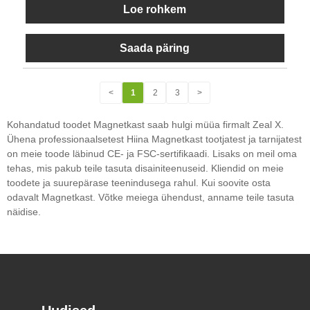
Loe rohkem
Saada päring
<
1
2
3
>
Kohandatud toodet Magnetkast saab hulgi müüa firmalt Zeal X.
Ühena professionaalsetest Hiina Magnetkast tootjatest ja tarnijatest
on meie toode läbinud CE- ja FSC-sertifikaadi. Lisaks on meil oma
tehas, mis pakub teile tasuta disainiteenuseid. Kliendid on meie
toodete ja suurepärase teenindusega rahul. Kui soovite osta
odavalt Magnetkast. Võtke meiega ühendust, anname teile tasuta
näidise.