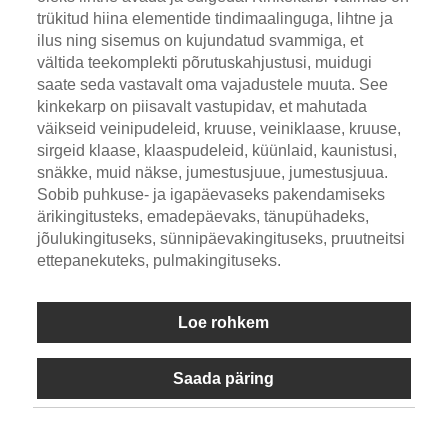
trükitud hiina elementide tindimaalinguga, lihtne ja
ilus ning sisemus on kujundatud svammiga, et
vältida teekomplekti põrutuskahjustusi, muidugi
saate seda vastavalt oma vajadustele muuta. See
kinkekarp on piisavalt vastupidav, et mahutada
väikseid veinipudeleid, kruuse, veiniklaase, kruuse,
sirgeid klaase, klaaspudeleid, küünlaid, kaunistusi,
snäkke, muid näkse, jumestusjuue, jumestusjuua.
Sobib puhkuse- ja igapäevaseks pakendamiseks
ärikingitusteks, emadepäevaks, tänupühadeks,
jõulukingituseks, sünnipäevakingituseks, pruutneitsi
ettepanekuteks, pulmakingituseks.
Loe rohkem
Saada päring