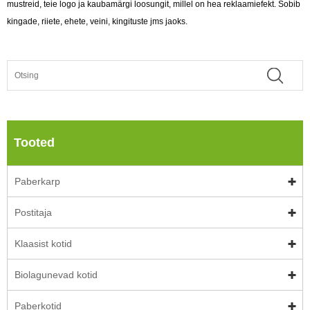
mustreid, teie logo ja kaubamärgi loosungit, millel on hea reklaamiefekt. Sobib
kingade, riiete, ehete, veini, kingituste jms jaoks.
Tooted
Paberkarp
Postitaja
Klaasist kotid
Biolagunevad kotid
Paberkotid