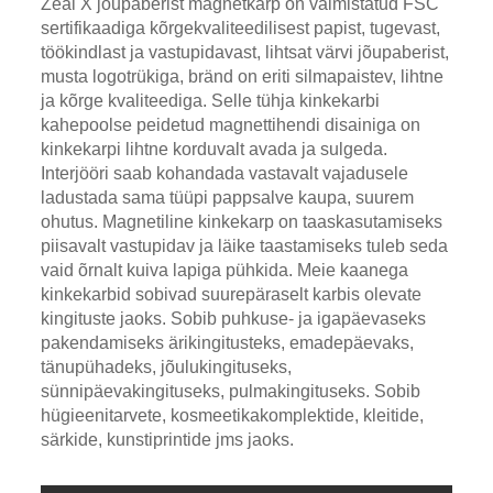
Zeal X jõupaberist magnetkarp on valmistatud FSC
sertifikaadiga kõrgekvaliteedilisest papist, tugevast,
töökindlast ja vastupidavast, lihtsat värvi jõupaberist,
musta logotrükiga, bränd on eriti silmapaistev, lihtne
ja kõrge kvaliteediga. Selle tühja kinkekarbi
kahepoolse peidetud magnettihendi disainiga on
kinkekarpi lihtne korduvalt avada ja sulgeda.
Interjööri saab kohandada vastavalt vajadusele
ladustada sama tüüpi pappsalve kaupa, suurem
ohutus. Magnetiline kinkekarp on taaskasutamiseks
piisavalt vastupidav ja läike taastamiseks tuleb seda
vaid õrnalt kuiva lapiga pühkida. Meie kaanega
kinkekarbid sobivad suurepäraselt karbis olevate
kingituste jaoks. Sobib puhkuse- ja igapäevaseks
pakendamiseks ärikingitusteks, emadepäevaks,
tänupühadeks, jõulukingituseks,
sünnipäevakingituseks, pulmakingituseks. Sobib
hügieenitarvete, kosmeetikakomplektide, kleitide,
särkide, kunstiprintide jms jaoks.