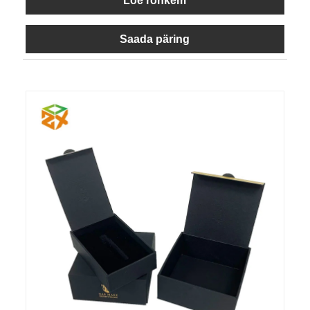
Loe rohkem
Saada päring