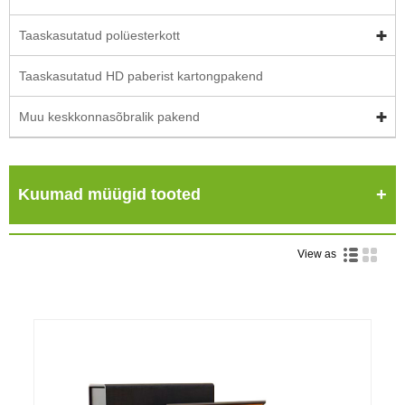
Taaskasutatud polüesterkott
Taaskasutatud HD paberist kartongpakend
Muu keskkonnasõbralik pakend
Kuumad müügid tooted
View as