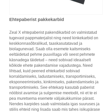
Ehtepaberist pakkekarbid
Zeal X ehtepaberist pakendikarbid on valmistatud
tugevast pappmaterjalist ning need kinkekarbid on
keskkonnasõbralikud, taaskasutatavad ja
biolagunevad. Saab olla esemete kaitsmiseks
eeltäidetud pehme puuvillaga või seest pehmete
käsnadega täidetud – need sobivad ideaalselt
kõikide ehete pakendamise vajadustega. Need
lihtsad, kuid peened ehtekarbid sobivad
korraldamiseks, ladustamiseks, transportimiseks,
eksponeerimiseks, kinkimiseks, pakendamiseks ja
transportimiseks. See ehtekarp kasutab paberist
nööbist avamise ja sulgemise meetodit, nii et te ei
pea muretsema esemete väljakukkumise pärast.
Nendes karpides saab valmistada igas suuruses ja
stiilis ehteid ning lisada saab mis tahes isikupärase