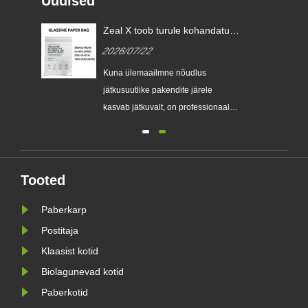
Uudised
Zeal X toob turule kohandatud
klaaspaberkotid, et aidata
2026/07/22
ülemaailmsetel kaubamärkidel
ühekordselt kasutatavaid
Kuna ülemaailmne nõudlus
plastpakendeid asendada
e
jätkusuutlike pakendite järele
kasvab jätkuvalt, on professionaalne
keskkonnasõbralike pakendite tootja
Zeal X ametlikult turule lasknud oma
täiustatud Custom Glassine
paberkottide seeria. Traditsiooniliste
Tooted
kilekottide esmaklassilise
Paberkarp
stva
alternatiivina loodud uus toode
ühendab e......
Postitaja
Klaasist kotid
Biolagunevad kotid
Paberkotid