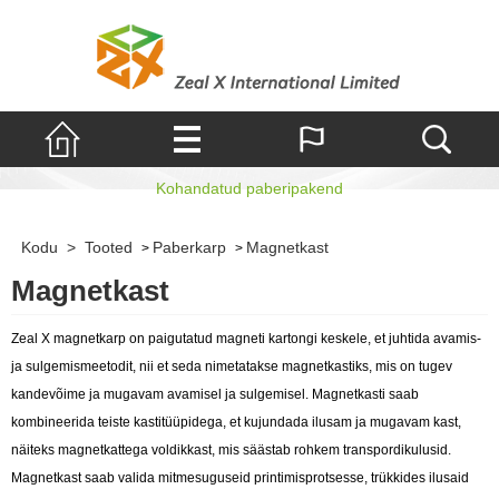
Magnetkast
Kohandatud paberipakend
Kodu
>
Tooted
Paberkarp
Magnetkast
>
>
Magnetkast
Zeal X magnetkarp on paigutatud magneti kartongi keskele, et juhtida avamis-
ja sulgemismeetodit, nii et seda nimetatakse magnetkastiks, mis on tugev
kandevõime ja mugavam avamisel ja sulgemisel. Magnetkasti saab
kombineerida teiste kastitüüpidega, et kujundada ilusam ja mugavam kast,
näiteks magnetkattega voldikkast, mis säästab rohkem transpordikulusid.
Magnetkast saab valida mitmesuguseid printimisprotsesse, trükkides ilusaid