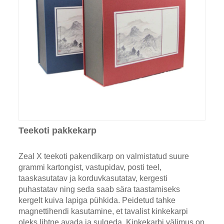
Teekoti pakkekarp
Zeal X teekoti pakendikarp on valmistatud suure
grammi kartongist, vastupidav, posti teel,
taaskasutatav ja korduvkasutatav, kergesti
puhastatav ning seda saab sära taastamiseks
kergelt kuiva lapiga pühkida. Peidetud tahke
magnettihendi kasutamine, et tavalist kinkekarpi
oleks lihtne avada ja sulgeda. Kinkekarbi välimus on