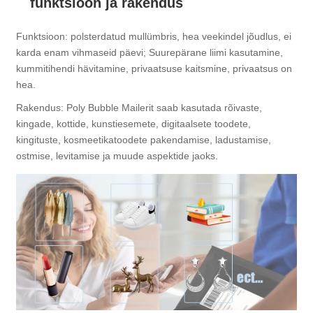
funktsioon ja rakendus
Funktsioon: polsterdatud mullümbris, hea veekindel jõudlus, ei
karda enam vihmaseid päevi; Suurepärane liimi kasutamine,
kummitihendi hävitamine, privaatsuse kaitsmine, privaatsus on
hea.
Rakendus: Poly Bubble Mailerit saab kasutada rõivaste,
kingade, kottide, kunstiesemete, digitaalsete toodete,
kingituste, kosmeetikatoodete pakendamise, ladustamise,
ostmise, levitamise ja muude aspektide jaoks.