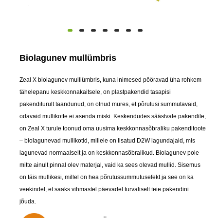
Biolagunev mullümbris
Zeal X biolagunev mulliümbris, kuna inimesed pööravad üha rohkem
tähelepanu keskkonnakaitsele, on plastpakendid tasapisi
pakenditurult taandunud, on olnud mures, et põrutusi summutavaid,
odavaid mullikotte ei asenda miski. Keskendudes säästvale pakendile,
on Zeal X turule toonud oma uusima keskkonnasõbraliku pakenditoote
– biolagunevad mullikotid, millele on lisatud D2W lagundajaid, mis
lagunevad normaalselt ja on keskkonnasõbralikud. Biolagunev pole
mitte ainult pinnal olev materjal, vaid ka sees olevad mullid. Sisemus
on täis mullikesi, millel on hea põrutussummutusefekt ja see on ka
veekindel, et saaks vihmastel päevadel turvaliselt teie pakendini
jõuda.