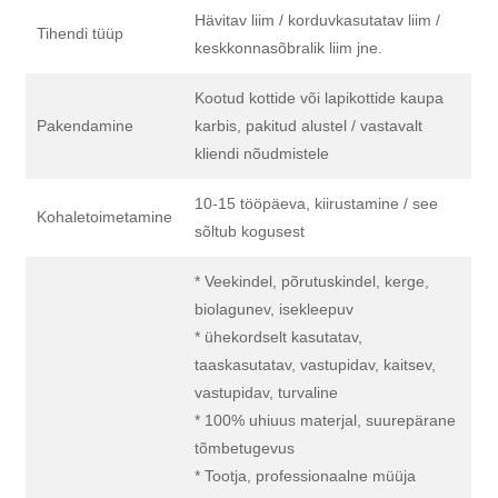
Hävitav liim / korduvkasutatav liim /
Tihendi tüüp
keskkonnasõbralik liim jne.
Kootud kottide või lapikottide kaupa
Pakendamine
karbis, pakitud alustel / vastavalt
kliendi nõudmistele
10-15 tööpäeva, kiirustamine / see
Kohaletoimetamine
sõltub kogusest
* Veekindel, põrutuskindel, kerge,
biolagunev, isekleepuv
* ühekordselt kasutatav,
taaskasutatav, vastupidav, kaitsev,
vastupidav, turvaline
* 100% uhiuus materjal, suurepärane
tõmbetugevus
* Tootja, professionaalne müüja