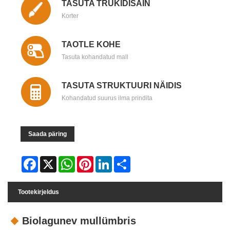
TASUTA TRÜKIDISAIN
Korter
TAOTLE KOHE
Tasuta kohandatud mall
TASUTA STRUKTUURI NÄIDIS
Kohandatud suurus ilma prindita
Saada päring
Facebook
X
WhatsApp
Pinterest
LinkedIn
Share
Tootekirjeldus
Biolagunev mullümbris