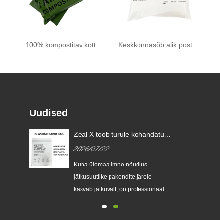
100% kompostitav kott
Keskkonnasõbralik postikott
Uudised
Zeal X toob turule kohandatud
klaaspaberkotid, et aidata
2026/07/22
ülemaailmsetel kaubamärkidel
ühekordselt kasutatavaid
Kuna ülemaailmne nõudlus
plastpakendeid asendada
e
jätkusuutlike pakendite järele
kasvab jätkuvalt, on professionaalne
keskkonnasõbralike pakendite tootja
Zeal X ametlikult turule lasknud oma