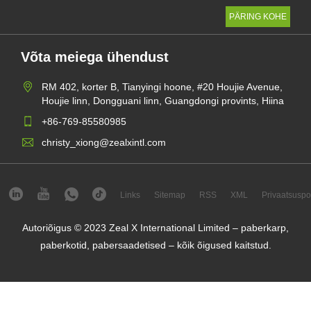
Võta meiega ühendust
RM 402, korter B, Tianyingi hoone, #20 Houjie Avenue,
Houjie linn, Dongguani linn, Guangdongi provints, Hiina
+86-769-85580985
christy_xiong@zealxintl.com
Links
Sitemap
RSS
XML
Privaatsuspol
Autoriõigus © 2023 Zeal X International Limited – paberkarp,
paberkotid, pabersaadetised – kõik õigused kaitstud.