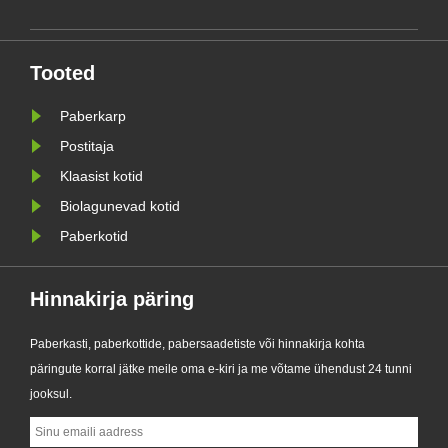
täiustatud Custom Glassine
paberkottide seeria. Traditsiooniliste
kilekottide esmaklassilise
Tooted
stva
alternatiivina loodud uus toode
ühendab e......
Paberkarp
Postitaja
Klaasist kotid
Biolagunevad kotid
Paberkotid
Hinnakirja päring
Paberkasti, paberkottide, pabersaadetiste või hinnakirja kohta
päringute korral jätke meile oma e-kiri ja me võtame ühendust 24 tunni
jooksul.