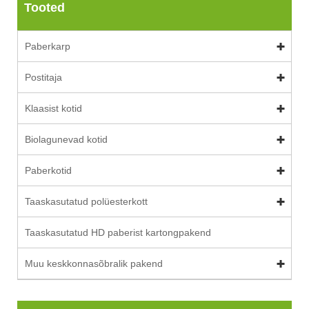
Tooted
Paberkarp
Postitaja
Klaasist kotid
Biolagunevad kotid
Paberkotid
Taaskasutatud polüesterkott
Taaskasutatud HD paberist kartongpakend
Muu keskkonnasõbralik pakend