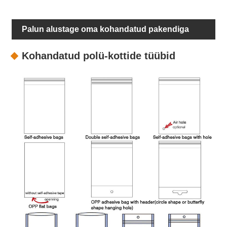
Palun alustage oma kohandatud pakendiga
Kohandatud polü-kottide tüübid