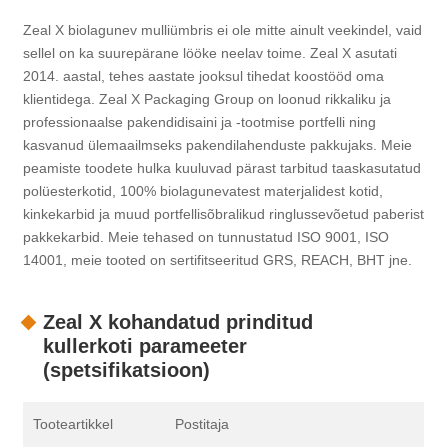
Zeal X biolagunev mulliümbris ei ole mitte ainult veekindel, vaid
sellel on ka suurepärane lööke neelav toime. Zeal X asutati
2014. aastal, tehes aastate jooksul tihedat koostööd oma
klientidega. Zeal X Packaging Group on loonud rikkaliku ja
professionaalse pakendidisaini ja -tootmise portfelli ning
kasvanud ülemaailmseks pakendilahenduste pakkujaks. Meie
peamiste toodete hulka kuuluvad pärast tarbitud taaskasutatud
polüesterkotid, 100% biolagunevatest materjalidest kotid,
kinkekarbid ja muud portfellisõbralikud ringlussevõetud paberist
pakkekarbid. Meie tehased on tunnustatud ISO 9001, ISO
14001, meie tooted on sertifitseeritud GRS, REACH, BHT jne.
Zeal X kohandatud prinditud
kullerkoti parameeter
(spetsifikatsioon)
Tooteartikkel
Postitaja