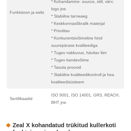
* Kohandamine: suurus, stiil, värv,
logo jne.
Funktsioon ja eelis
* Stabiilne tarneaeg
* Keskkonnasõbralik materjal
* Prinditav
* Konkurentsivõimeline hind
suurepärase kvaliteediga
* Tugev nakkuvus, hävitav liim
* Tugev kandevõime
* Tasuta proovid
* Stabiilne kvaliteedikontroll ja hea
kvaliteedisüsteem
ISO 9001, ISO 14001, GRS, REACH,
Sertifikaadid
BHT jne.
Zeal X kohandatud trükitud kullerkoti