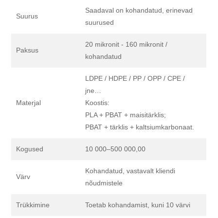
Saadaval on kohandatud, erinevad
Suurus
suurused
20 mikronit - 160 mikronit /
Paksus
kohandatud
LDPE / HDPE / PP / OPP / CPE /
jne…
Materjal
Koostis:
PLA + PBAT + maisitärklis;
PBAT + tärklis + kaltsiumkarbonaat.
Kogused
10 000–500 000,00
Kohandatud, vastavalt kliendi
Värv
nõudmistele
Trükkimine
Toetab kohandamist, kuni 10 värvi