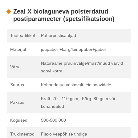
Zeal X biolaguneva polsterdatud
postiparameeter (spetsifikatsioon)
Tooteartikkel
Paberpostisaatjad
Materjal
jõupaber +kärg/lainepaber+paber
Naturaalne pruun/valge/must/muud värvid
Värv
soovi korral
Suurus
Kohandatud vastavalt teie soovidele
Kraft: 70 - 110 gsm; Kärg: 80 gsm või
Paksus
kohandatud
Kogused
500-500 000
Trükimeetod
Flexo veepõhise tindiga