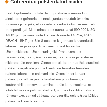
Gofreeritud polsterdatud mailer
Zeal X gofreeritud polsterdatud postilehe sisemise kihi
ainulaadne gofreeritud pinnakujundus muudab ümbriku
tugevaks ja jäigaks, et saavutada kauba kaitsmise eesmärk
transpordi ajal. Meie tehased on tunnustatud ISO 9001/ISO
14001 järgi ja meie tooted on sertifitseeritud GRS-i, FSC-,
REACH-, BHT- jne. Üle 8-aastase kogemuse ja uuendusliku
lähenemisega ekspordime meie tooteid Ameerika
Ühendriikidesse, Ühendkuningriiki, Prantsusmaale,
Saksamaale, Taani, Austraaliasse, Jaapanisse ja teistesse
riikidesse üle maailma. Oleme spetsialiseerunud jätkusuutlikele
pakkematerjalidele ja oma klientidele terviklike terviklike
pakendilahenduste pakkumisele. Ostes ühest kohast
pakendiportfelli, ei pea te kontrollima ja töötama iga
kaubaartikliga erinevate tarnijatega üle kogu maailma, see
aitab teil säästa palju sidekulusid, muutes töö lihtsamaks ja
tõhusamaks, samuti säästate transpordikulusid pärast kõikide
pakendite konsolideerimist.