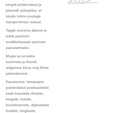
kergelt polsterdatud ja
piisavalt vastupidav, et
taluda mitme puutega
transportimise raskusi.
Tagab suurema jäikuse ja
sobib paremini
tundlike/tasaste esemete
painutamiseks.
Mugav ja turvaline
koorimise ja tihendi
sulgemise kiirus ning lihtne
pakendamine.
Kasutamine: lainepapist
polsterdatud postisaadetist
saab kasutada rõivaste,
kingade, kottide,
kunstiesemete, digitaalsete
toodete, kingituste,