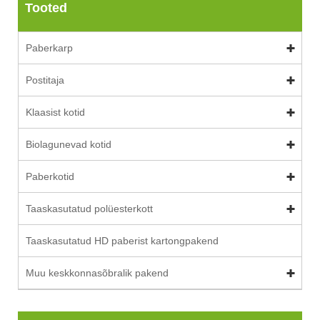
Tooted
Paberkarp
Postitaja
Klaasist kotid
Biolagunevad kotid
Paberkotid
Taaskasutatud polüesterkott
Taaskasutatud HD paberist kartongpakend
Muu keskkonnasõbralik pakend