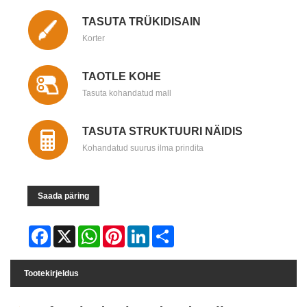
TASUTA TRÜKIDISAIN
Korter
TAOTLE KOHE
Tasuta kohandatud mall
TASUTA STRUKTUURI NÄIDIS
Kohandatud suurus ilma prindita
Saada päring
Facebook
X
WhatsApp
Pinterest
LinkedIn
Share
Tootekirjeldus