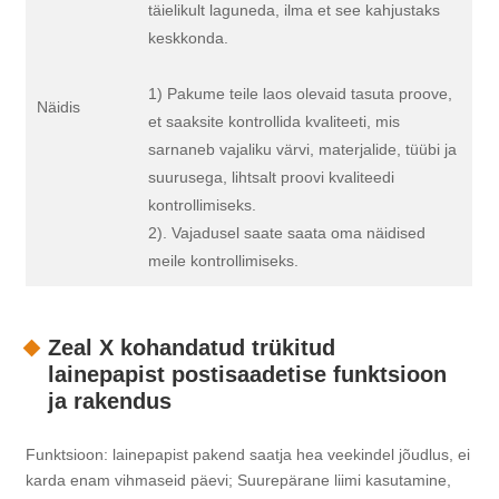
täielikult laguneda, ilma et see kahjustaks
keskkonda.
1) Pakume teile laos olevaid tasuta proove,
Näidis
et saaksite kontrollida kvaliteeti, mis
sarnaneb vajaliku värvi, materjalide, tüübi ja
suurusega, lihtsalt proovi kvaliteedi
kontrollimiseks.
2). Vajadusel saate saata oma näidised
meile kontrollimiseks.
Zeal X kohandatud trükitud
lainepapist postisaadetise funktsioon
ja rakendus
Funktsioon: lainepapist pakend saatja hea veekindel jõudlus, ei
karda enam vihmaseid päevi; Suurepärane liimi kasutamine,