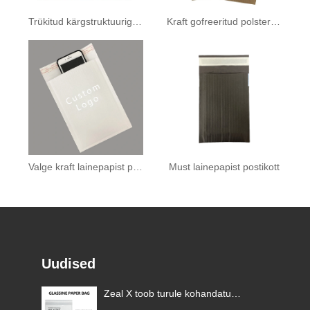
Trükitud kärgstruktuuriga paberist saadetised
Kraft gofreeritud polsterdatud mailer
Valge kraft lainepapist postikott
Must lainepapist postikott
Uudised
Zeal X toob turule kohandatud
klaaspaberkotid, et aidata