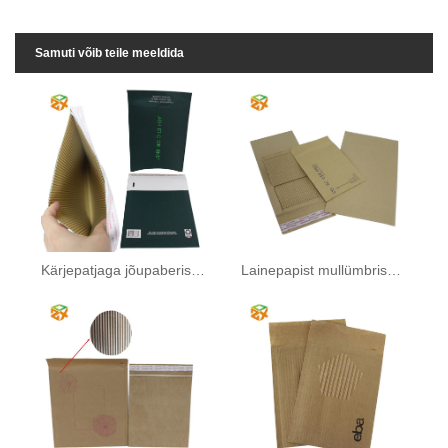
Samuti võib teile meeldida
Kärjepatjaga jõupaberist mailer
Lainepapist mullümbrised kotid