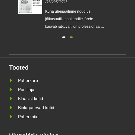
2026/07/22
ülemaailmsetel kaubamärkidel
ühekordselt kasutatavaid
Kuna ülemaailmne nõudlus
plastpakendeid asendada
e
jätkusuutlike pakendite järele
kasvab jätkuvalt, on professionaalne
keskkonnasõbralike pakendite tootja
Zeal X ametlikult turule lasknud oma
täiustatud Custom Glassine
paberkottide seeria. Traditsiooniliste
kilekottide esmaklassilise
Tooted
stva
alternatiivina loodud uus toode
ühendab e......
Paberkarp
Postitaja
Klaasist kotid
Biolagunevad kotid
Paberkotid