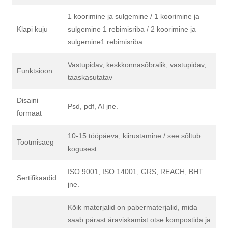
1 koorimine ja sulgemine / 1 koorimine ja
Klapi kuju
sulgemine 1 rebimisriba / 2 koorimine ja
sulgemine1 rebimisriba
Vastupidav, keskkonnasõbralik, vastupidav,
Funktsioon
taaskasutatav
Disaini
Psd, pdf, AI jne.
formaat
10-15 tööpäeva, kiirustamine / see sõltub
Tootmisaeg
kogusest
ISO 9001, ISO 14001, GRS, REACH, BHT
Sertifikaadid
jne.
Kõik materjalid on pabermaterjalid, mida
saab pärast äraviskamist otse kompostida ja