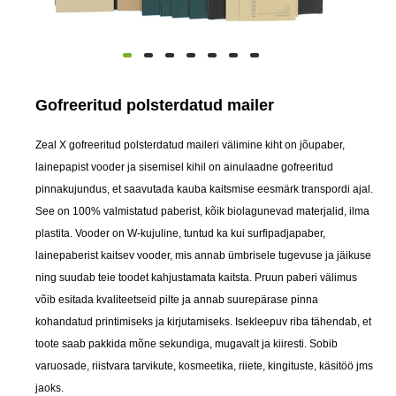
Gofreeritud polsterdatud mailer
Zeal X gofreeritud polsterdatud maileri välimine kiht on jõupaber,
lainepapist vooder ja sisemisel kihil on ainulaadne gofreeritud
pinnakujundus, et saavutada kauba kaitsmise eesmärk transpordi ajal.
See on 100% valmistatud paberist, kõik biolagunevad materjalid, ilma
plastita. Vooder on W-kujuline, tuntud ka kui surfipadjapaber,
lainepaberist kaitsev vooder, mis annab ümbrisele tugevuse ja jäikuse
ning suudab teie toodet kahjustamata kaitsta. Pruun paberi välimus
võib esitada kvaliteetseid pilte ja annab suurepärase pinna
kohandatud printimiseks ja kirjutamiseks. Isekleepuv riba tähendab, et
toote saab pakkida mõne sekundiga, mugavalt ja kiiresti. Sobib
varuosade, riistvara tarvikute, kosmeetika, riiete, kingituste, käsitöö jms
jaoks.