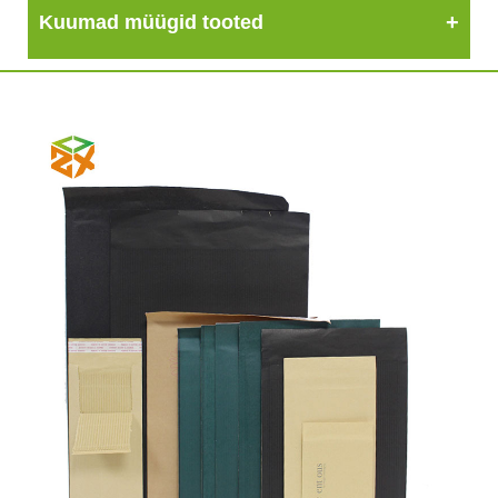
Kuumad müügid tooted