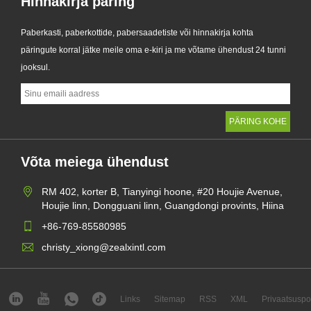
Hinnakirja päring
Paberkasti, paberkottide, pabersaadetiste või hinnakirja kohta
päringute korral jätke meile oma e-kiri ja me võtame ühendust 24 tunni
jooksul.
Võta meiega ühendust
RM 402, korter B, Tianyingi hoone, #20 Houjie Avenue,
Houjie linn, Dongguani linn, Guangdongi provints, Hiina
+86-769-85580985
christy_xiong@zealxintl.com
Links
Sitemap
RSS
XML
Privaatsuspol