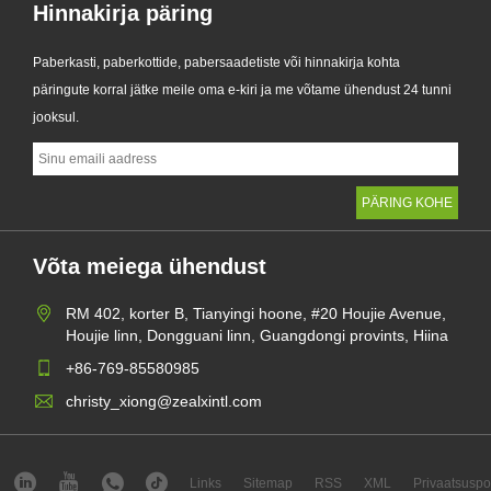
Hinnakirja päring
Paberkasti, paberkottide, pabersaadetiste või hinnakirja kohta
päringute korral jätke meile oma e-kiri ja me võtame ühendust 24 tunni
jooksul.
Võta meiega ühendust
RM 402, korter B, Tianyingi hoone, #20 Houjie Avenue,
Houjie linn, Dongguani linn, Guangdongi provints, Hiina
+86-769-85580985
christy_xiong@zealxintl.com
Links
Sitemap
RSS
XML
Privaatsuspol