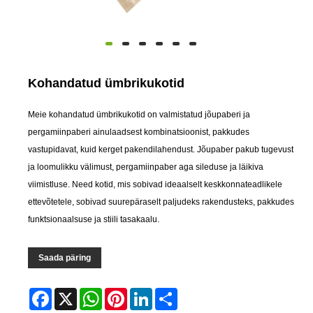
Kohandatud ümbrikukotid
Meie kohandatud ümbrikukotid on valmistatud jõupaberi ja
pergamiinpaberi ainulaadsest kombinatsioonist, pakkudes
vastupidavat, kuid kerget pakendilahendust. Jõupaber pakub tugevust
ja loomulikku välimust, pergamiinpaber aga sileduse ja läikiva
viimistluse. Need kotid, mis sobivad ideaalselt keskkonnateadlikele
ettevõtetele, sobivad suurepäraselt paljudeks rakendusteks, pakkudes
funktsionaalsuse ja stiili tasakaalu.
Saada päring
Facebook
X
WhatsApp
Pinterest
LinkedIn
Share