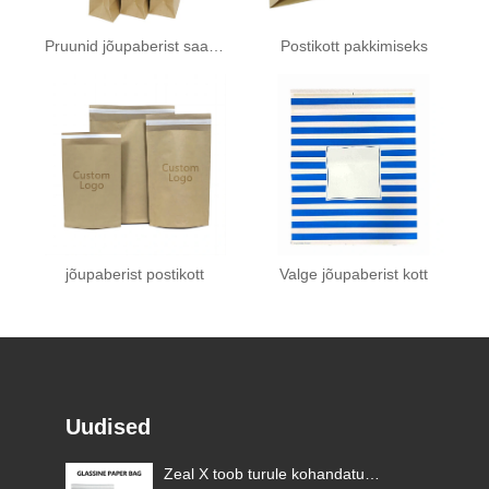
Pruunid jõupaberist saadetised
Postikott pakkimiseks
jõupaberist postikott
Valge jõupaberist kott
Uudised
Zeal X toob turule kohandatud