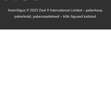
Autoriõigus © 2023 Zeal X International Limited – paberkarp,
paberkotid, pabersaadetised – kõik õigused kaitstud.