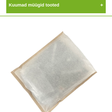
Kuumad müügid tooted