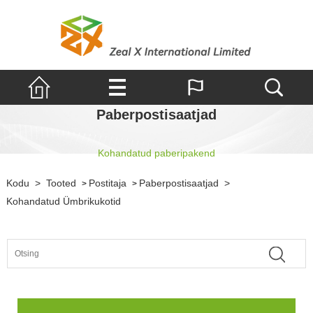
Paberpostisaatjad
Kohandatud paberipakend
Kodu
>
Tooted
Postitaja
Paberpostisaatjad
>
>
>
Kohandatud Ümbrikukotid