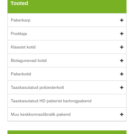
Tooted
Paberkarp
Postitaja
Klaasist kotid
Biolagunevad kotid
Paberkotid
Taaskasutatud polüesterkott
Taaskasutatud HD paberist kartongpakend
Muu keskkonnasõbralik pakend