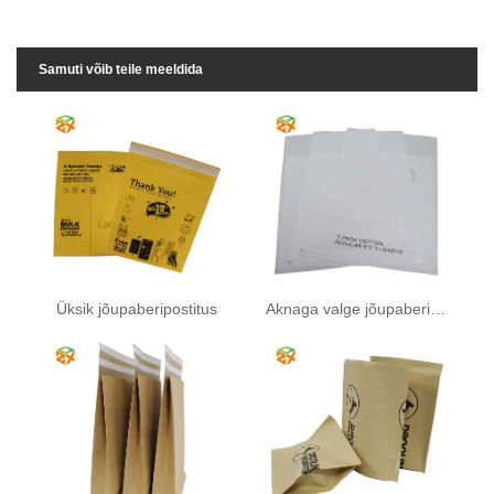
Samuti võib teile meeldida
Üksik jõupaberipostitus
Aknaga valge jõupaberipost