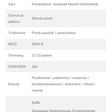
Värv
Kohandatud, vastavalt kliendi nõudmistele
Suurus ja
Kliendi soovil
paksus
Trükkimine
Prindi puudub / vastuvõetav
MOQ
5000 tk
Tarneaeg
12-15 päeva
OEM/ODM
Jah
Postitamine / pakkimine / saatmine /
Kasuta
kohaletoimetamine / dokument / rõivad /
raamat
Kallis
Dongguan Heshengyuan Environmental