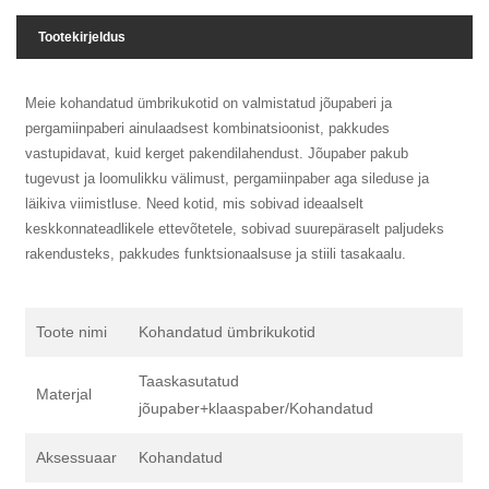
Tootekirjeldus
Meie kohandatud ümbrikukotid on valmistatud jõupaberi ja
pergamiinpaberi ainulaadsest kombinatsioonist, pakkudes
vastupidavat, kuid kerget pakendilahendust. Jõupaber pakub
tugevust ja loomulikku välimust, pergamiinpaber aga sileduse ja
läikiva viimistluse. Need kotid, mis sobivad ideaalselt
keskkonnateadlikele ettevõtetele, sobivad suurepäraselt paljudeks
rakendusteks, pakkudes funktsionaalsuse ja stiili tasakaalu.
Toote nimi
Kohandatud ümbrikukotid
Taaskasutatud
Materjal
jõupaber+klaaspaber/Kohandatud
Aksessuaar
Kohandatud