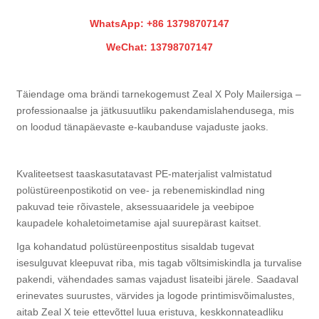
WhatsApp: +86 13798707147
WeChat: 13798707147
Täiendage oma brändi tarnekogemust Zeal X Poly Mailersiga –
professionaalse ja jätkusuutliku pakendamislahendusega, mis
on loodud tänapäevaste e-kaubanduse vajaduste jaoks.
Kvaliteetsest taaskasutatavast PE-materjalist valmistatud
polüstüreenpostikotid on vee- ja rebenemiskindlad ning
pakuvad teie rõivastele, aksessuaaridele ja veebipoe
kaupadele kohaletoimetamise ajal suurepärast kaitset.
Iga kohandatud polüstüreenpostitus sisaldab tugevat
isesulguvat kleepuvat riba, mis tagab võltsimiskindla ja turvalise
pakendi, vähendades samas vajadust lisateibi järele. Saadaval
erinevates suurustes, värvides ja logode printimisvõimalustes,
aitab Zeal X teie ettevõttel luua eristuva, keskkonnateadliku