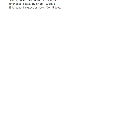
kohandatud polü-postitajad
taaskasutatavad PE-postikotid
keskkonnasõbralikud pakendikotid
veekindlad saatmispostitajad
polü-postitajad rõivaste jaoks
logoga trükitud postikotid
E-kaubanduse saatmisümbrikud
isetihendiga polü-postitajad
säästev kullerpakend
polüstüreeni hulgimüük tarnija