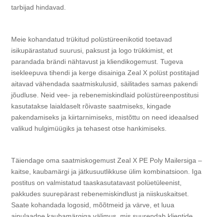
tarbijad hindavad.
Meie kohandatud trükitud polüstüreenikotid toetavad
isikupärastatud suurusi, paksust ja logo trükkimist, et
parandada brändi nähtavust ja kliendikogemust. Tugeva
isekleepuva tihendi ja kerge disainiga Zeal X polüst postitajad
aitavad vähendada saatmiskulusid, säilitades samas pakendi
jõudluse. Neid vee- ja rebenemiskindlaid polüstüreenpostitusi
kasutatakse laialdaselt rõivaste saatmiseks, kingade
pakendamiseks ja kiirtarnimiseks, mistõttu on need ideaalsed
valikud hulgimüügiks ja tehasest otse hankimiseks.
Täiendage oma saatmiskogemust Zeal X PE Poly Mailersiga –
kaitse, kaubamärgi ja jätkusuutlikkuse ülim kombinatsioon. Iga
postitus on valmistatud taaskasutatavast polüetüleenist,
pakkudes suurepärast rebenemiskindlust ja niiskuskaitset.
Saate kohandada logosid, mõõtmeid ja värve, et luua
ainulaadne kaubamärgiga välimus, mis suurendab klientide