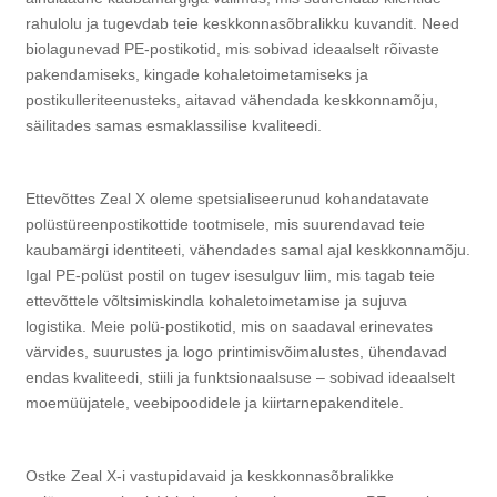
rahulolu ja tugevdab teie keskkonnasõbralikku kuvandit. Need
biolagunevad PE-postikotid, mis sobivad ideaalselt rõivaste
pakendamiseks, kingade kohaletoimetamiseks ja
postikulleriteenusteks, aitavad vähendada keskkonnamõju,
säilitades samas esmaklassilise kvaliteedi.
Ettevõttes Zeal X oleme spetsialiseerunud kohandatavate
polüstüreenpostikottide tootmisele, mis suurendavad teie
kaubamärgi identiteeti, vähendades samal ajal keskkonnamõju.
Igal PE-polüst postil on tugev isesulguv liim, mis tagab teie
ettevõttele võltsimiskindla kohaletoimetamise ja sujuva
logistika. Meie polü-postikotid, mis on saadaval erinevates
värvides, suurustes ja logo printimisvõimalustes, ühendavad
endas kvaliteedi, stiili ja funktsionaalsuse – sobivad ideaalselt
moemüüjatele, veebipoodidele ja kiirtarnepakenditele.
Ostke Zeal X-i vastupidavaid ja keskkonnasõbralikke