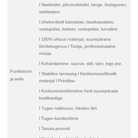
l Veekindel, põrutuskindel, kerge, biolagunev,
isekleepuv
l ühekordselt kasutatav, taaskasutatav,
vastupidav, kaitsev, vastupidav, turvaline
l 100% uhiuus materjal, suurepärane
tõmbetugevus l Tootja, professionaalne
müüja
l Kohandamine: suurus, stiil, värv, logo jne.
Funktsioon
l Stabiilne tarneaeg l Keskkonnasõbralik
ja eelis
materjal l Prinditav
l Konkurentsivõimeline hind suurepärase
kvaliteediga
l Tugev nakkuvus, hävitav liim
l Tugev kandevõime
l Tasuta proovid