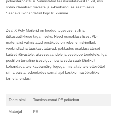
polüesterpostitusi. Valmistatud taaskasutatavast PE-st, mis
sobib ideaalselt rõivaste ja e-kaubanduse saatmiseks.
Saadaval kohandatud logo trükkimine.
Zeal X Poly Mailerid on loodud tugevuse, stiili ja
jätkusuutlikkuse tagamiseks. Need esmaklassilisest PE-
materjalist valmistatud postikotid on rebenemiskindlad,
veekindlad ja taaskasutatavad, pakkudes usaldusväärset
kaitset rõivastele, aksessuaaridele ja veebipoe toodetele. Igal
postil on turvaline isesulguv riba ja seda saab täielikult
kohandada teie kaubamärgi logoga, mis aitab teie ettevõttel
silma paista, edendades samal ajal keskkonnasõbralikke
tarnelahendusi.
Toote nimi
Taaskasutatud PE polüekott
Materjal
PE