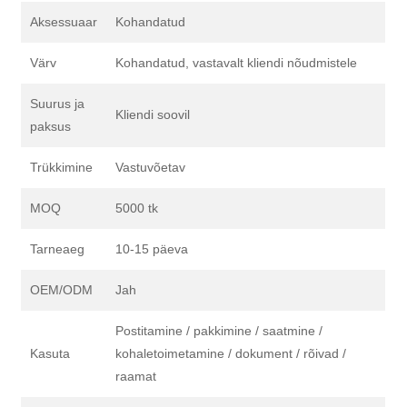
Aksessuaar
Kohandatud
Värv
Kohandatud, vastavalt kliendi nõudmistele
Suurus ja
Kliendi soovil
paksus
Trükkimine
Vastuvõetav
MOQ
5000 tk
Tarneaeg
10-15 päeva
OEM/ODM
Jah
Postitamine / pakkimine / saatmine /
Kasuta
kohaletoimetamine / dokument / rõivad /
raamat