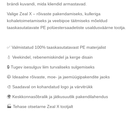
brändi kuvandi, mida kliendid armastavad.
Valige Zeal X – rõivaste pakendamiseks, kulleriga
kohaletoimetamiseks ja veebipoe täitmiseks mõeldud
taaskasutatavate PE polüestersaadetiste usaldusväärne tootja.
✅ Valmistatud 100% taaskasutatavast PE materjalist
💧 Veekindel, rebenemiskindel ja kerge disain
🔒 Tugev isesulguv liim turvaliseks sulgemiseks
🧥 Ideaalne rõivaste, moe- ja jaemüügipakendite jaoks
🎨 Saadaval on kohandatud logo ja värvitrükk
🌍 Keskkonnasõbralik ja jätkusuutlik pakendilahendus
🏭 Tehase otsetarne Zeal X tootjalt
Ostke Zeal X-i vastupidavaid ja keskkonnasõbralikke
polüesterpostitusi. Valmistatud taaskasutatavast PE-st, mis