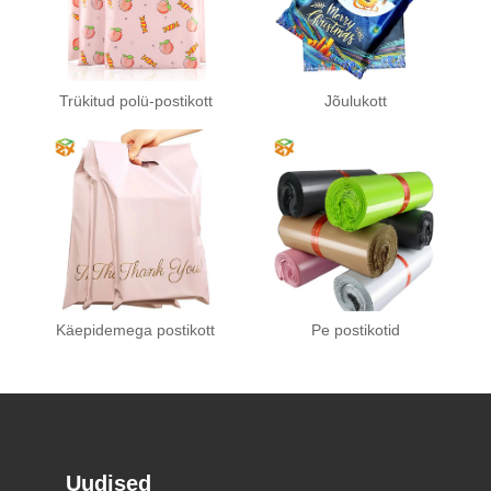
Trükitud polü-postikott
Jõulukott
Käepidemega postikott
Pe postikotid
Uudised