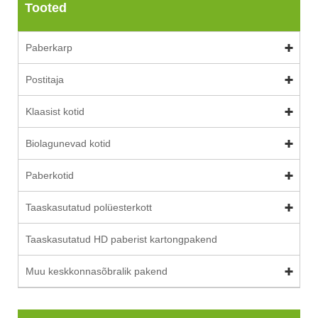
Tooted
Paberkarp
Postitaja
Klaasist kotid
Biolagunevad kotid
Paberkotid
Taaskasutatud polüesterkott
Taaskasutatud HD paberist kartongpakend
Muu keskkonnasõbralik pakend