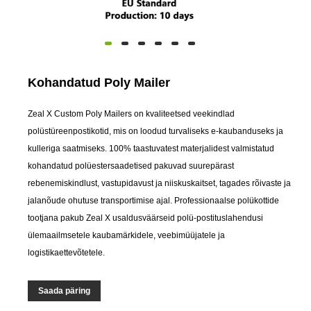
Kohandatud Poly Mailer
Zeal X Custom Poly Mailers on kvaliteetsed veekindlad
polüstüreenpostikotid, mis on loodud turvaliseks e-kaubanduseks ja
kulleriga saatmiseks. 100% taastuvatest materjalidest valmistatud
kohandatud polüestersaadetised pakuvad suurepärast
rebenemiskindlust, vastupidavust ja niiskuskaitset, tagades rõivaste ja
jalanõude ohutuse transportimise ajal. Professionaalse polükottide
tootjana pakub Zeal X usaldusväärseid polü-postituslahendusi
ülemaailmsetele kaubamärkidele, veebimüüjatele ja
logistikaettevõtetele.
Saada päring