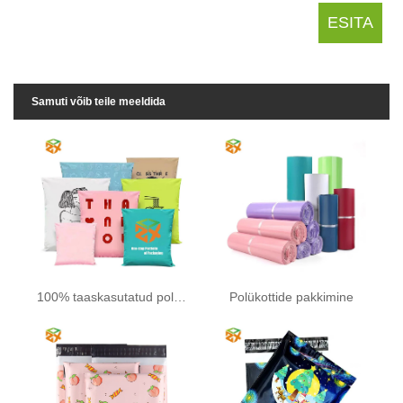
Samuti võib teile meeldida
100% taaskasutatud polüesterpostikott
Polükottide pakkimine