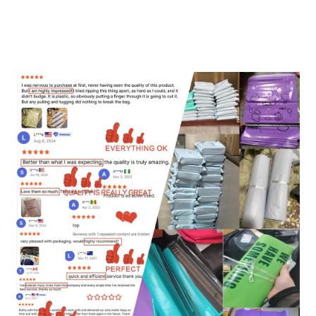
sobib ideaalselt rõivaste ja e-kaubanduse saatmiseks.
Saadaval kohandatud logo trükkimine.