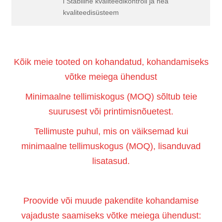
l Stabiilne kvaliteedikontroll ja hea
kvaliteedisüsteem
Kõik meie tooted on kohandatud, kohandamiseks
võtke meiega ühendust
Minimaalne tellimiskogus (MOQ) sõltub teie
suurusest või printimisnõuetest.
Tellimuste puhul, mis on väiksemad kui
minimaalne tellimuskogus (MOQ), lisanduvad
lisatasud.
Proovide või muude pakendite kohandamise
vajaduste saamiseks võtke meiega ühendust: