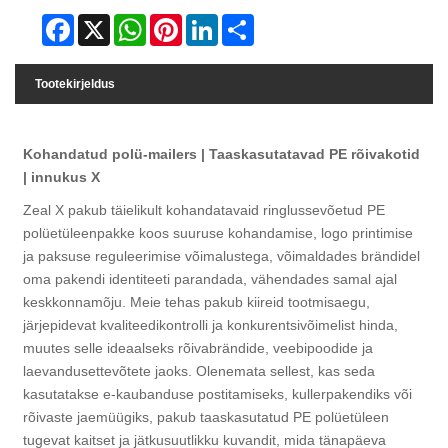
Facebook
X
WhatsApp
Pinterest
LinkedIn
Share
Tootekirjeldus
Kohandatud polü-mailers | Taaskasutatavad PE rõivakotid
| innukus X
Zeal X pakub täielikult kohandatavaid ringlussevõetud PE
polüetüleenpakke koos suuruse kohandamise, logo printimise
ja paksuse reguleerimise võimalustega, võimaldades brändidel
oma pakendi identiteeti parandada, vähendades samal ajal
keskkonnamõju. Meie tehas pakub kiireid tootmisaegu,
järjepidevat kvaliteedikontrolli ja konkurentsivõimelist hinda,
muutes selle ideaalseks rõivabrändide, veebipoodide ja
laevandusettevõtete jaoks. Olenemata sellest, kas seda
kasutatakse e-kaubanduse postitamiseks, kullerpakendiks või
rõivaste jaemüügiks, pakub taaskasutatud PE polüetüleen
tugevat kaitset ja jätkusuutlikku kuvandit, mida tänapäeva