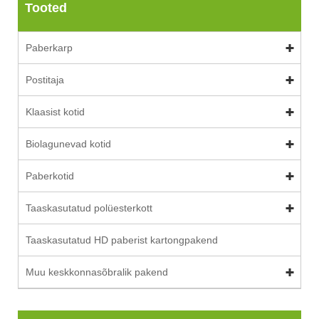
Tooted
Paberkarp
Postitaja
Klaasist kotid
Biolagunevad kotid
Paberkotid
Taaskasutatud polüesterkott
Taaskasutatud HD paberist kartongpakend
Muu keskkonnasõbralik pakend