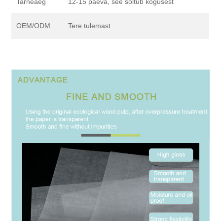
Tarneaeg
12-15 päeva, see sõltub kogusest
OEM/ODM
Tere tulemast