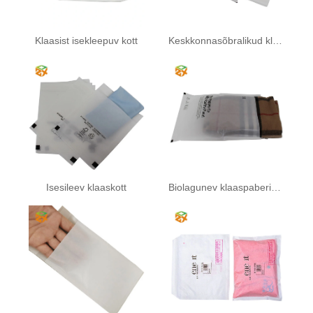
Klaasist isekleepuv kott
Keskkonnasõbralikud klaasist ümbrikud
Isesileev klaaskott
Biolagunev klaaspaberist kott