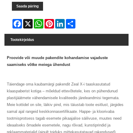
Saada päring
Facebook
X
WhatsApp
Pinterest
LinkedIn
Share
Tootekirjeldus
Proovide või muude pakendite kohandamise vajaduste
saamiseks võtke meiega ühendust
Täiendage oma kaubamärgi pakendit Zeal X-i taaskasutatud
klaaspaberist kotiga – mõeldud ettevõtetele, kes on pühendunud
plastijäätmete vähendamisele kvaliteedis järeleandmisi tegemata.
Meie kottidel on sile, läikiv pind, mis täiustab toote esitlust, järgides
samal ajal rangeid keskkonnasertifikaate. Happe- ja kloorivaba
tootmisprotsess tagab esemete pikaajalise säilivuse, muutes need
ideaalseks õrnadele esemetele, nagu rõivad, kunstiprindid ja
reklaammaterjalid (ainult toiduks mittekasutatavad rakendused).