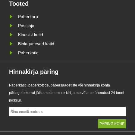
kilekottide esmaklassilise
Tooted
stva
alternatiivina loodud uus toode
ühendab e......
Paberkarp
Postitaja
Klaasist kotid
Biolagunevad kotid
Paberkotid
Hinnakirja päring
Paberkasti, paberkottide, pabersaadetiste või hinnakirja kohta
päringute korral jätke meile oma e-kiri ja me võtame ühendust 24 tunni
jooksul.