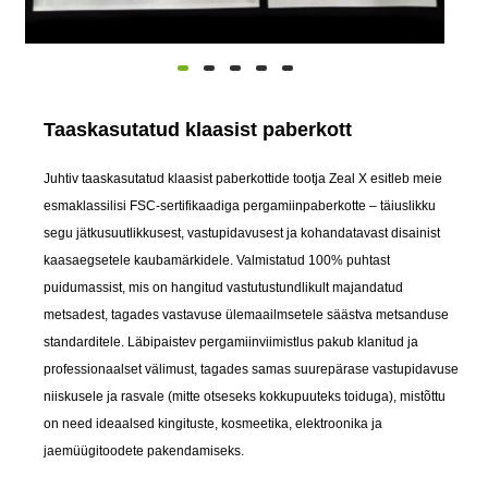
Taaskasutatud klaasist paberkott
Juhtiv taaskasutatud klaasist paberkottide tootja Zeal X esitleb meie
esmaklassilisi FSC-sertifikaadiga pergamiinpaberkotte – täiuslikku
segu jätkusuutlikkusest, vastupidavusest ja kohandatavast disainist
kaasaegsetele kaubamärkidele. Valmistatud 100% puhtast
puidumassist, mis on hangitud vastutustundlikult majandatud
metsadest, tagades vastavuse ülemaailmsetele säästva metsanduse
standarditele. Läbipaistev pergamiinviimistlus pakub klanitud ja
professionaalset välimust, tagades samas suurepärase vastupidavuse
niiskusele ja rasvale (mitte otseseks kokkupuuteks toiduga), mistõttu
on need ideaalsed kingituste, kosmeetika, elektroonika ja
jaemüügitoodete pakendamiseks.