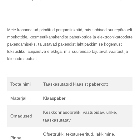
Meie kohandatud prinditud pergamiinkotid, mis sobivad suurepäraselt
moekottide, kosmeetikapakendite paberkottide ja elektroonikatoodete
pakendamiseks, täiustavad pakendist lahtipakkimise kogemust
luksusliku läbipaistva efektiga, mis suurendab tajutavat väärtust ja
klientide seotust.
Toote nimi
Taaskasutatud klaasist paberkott
Materjal
Klaaspaber
Keskkonnasõbralik, vastupidav, uhke,
Omadused
taaskasutatav
Ofsettrükk, tekstureeritud, lakkimine,
Pinna