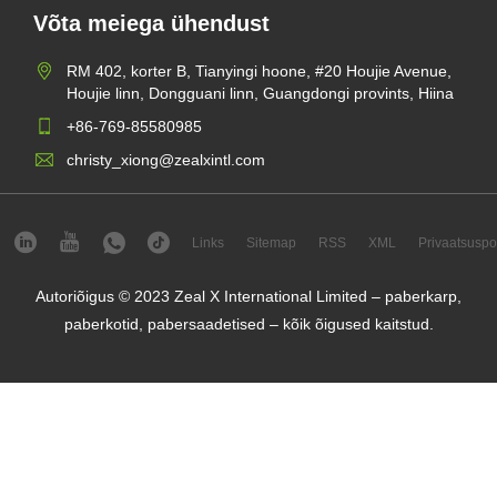
Võta meiega ühendust
RM 402, korter B, Tianyingi hoone, #20 Houjie Avenue,
Houjie linn, Dongguani linn, Guangdongi provints, Hiina
+86-769-85580985
christy_xiong@zealxintl.com
Links
Sitemap
RSS
XML
Privaatsuspol
Autoriõigus © 2023 Zeal X International Limited – paberkarp,
paberkotid, pabersaadetised – kõik õigused kaitstud.