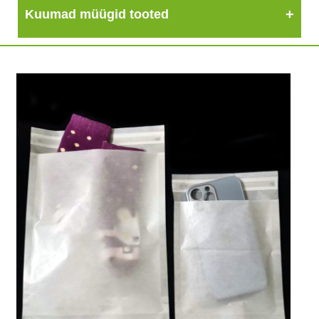
Kuumad müügid tooted