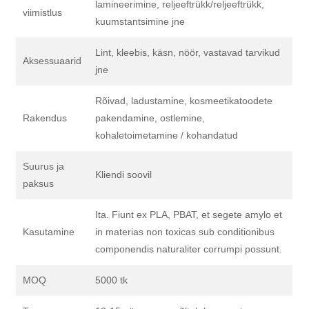
lamineerimine, reljeeftrükk/reljeeftrükk,
viimistlus
kuumstantsimine jne
Lint, kleebis, käsn, nöör, vastavad tarvikud
Aksessuaarid
jne
Rõivad, ladustamine, kosmeetikatoodete
Rakendus
pakendamine, ostlemine,
kohaletoimetamine / kohandatud
Suurus ja
Kliendi soovil
paksus
Ita. Fiunt ex PLA, PBAT, et segete amylo et
Kasutamine
in materias non toxicas sub conditionibus
componendis naturaliter corrumpi possunt.
MOQ
5000 tk