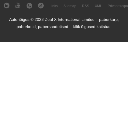
Links
Sitemap
RSS
XML
Privaatsuspol
Autoriõigus © 2023 Zeal X International Limited – paberkarp,
paberkotid, pabersaadetised – kõik õigused kaitstud.