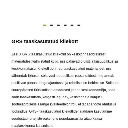
GRS taaskasutatud kilekott
Zeal X GRS taaskasutatud kilekotid on keskkonnasõbralikest
materjalidest valmistatud kotid, mis pakuvad olulist jätkusuutlikkust ja
keskkonnakasu. Kilekott põhineb taaskasutatud materjalidel, mis
vähendab tõhusalt sõltuvust looduslikest ressurssidest ning annab
positiivse panuse ringmajandusse ja rohelisesse tarbimisse. Sellel on
suurepärased füüsikalised omadused ja hea keskkonnamõju, seda
saab taaskasutada, kergesti lagunev, keskkonnale kahjutu.
Tootmisprotsessis range kvaliteedikontroll, et tagada toote ohutus ja
töökindlus. GRS-i taaskasutatud kilekottide laialdane kasutamine
soodustab roheliste pakendite populaarsust ja aitab kaasa
maakeskkonna kaitsmisele.