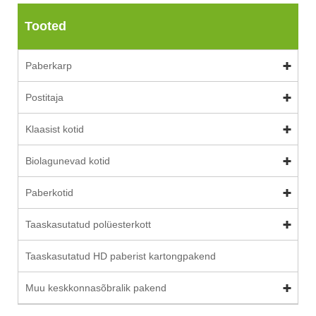
Tooted
Paberkarp
Postitaja
Klaasist kotid
Biolagunevad kotid
Paberkotid
Taaskasutatud polüesterkott
Taaskasutatud HD paberist kartongpakend
Muu keskkonnasõbralik pakend