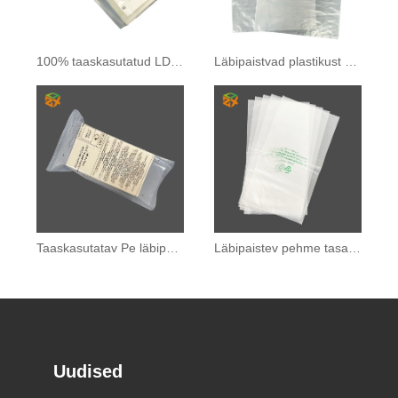
100% taaskasutatud LDPE kott
Läbipaistvad plastikust LDPE kotid
Taaskasutatav Pe läbipaistev pakendikott
Läbipaistev pehme tasapinnaline taskukott
Uudised