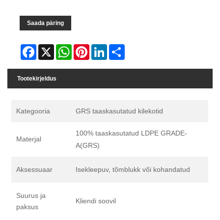
Saada päring
Facebook
X
WhatsApp
Pinterest
LinkedIn
Share
Tootekirjeldus
Kategooria
GRS taaskasutatud kilekotid
100% taaskasutatud LDPE GRADE-
Materjal
A(GRS)
Aksessuaar
Isekleepuv, tõmblukk või kohandatud
Suurus ja
Kliendi soovil
paksus