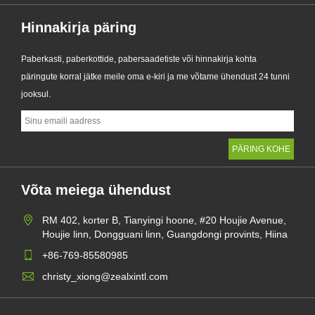
Hinnakirja päring
Paberkasti, paberkottide, pabersaadetiste või hinnakirja kohta
päringute korral jätke meile oma e-kiri ja me võtame ühendust 24 tunni
jooksul.
Võta meiega ühendust
RM 402, korter B, Tianyingi hoone, #20 Houjie Avenue,
Houjie linn, Dongguani linn, Guangdongi provints, Hiina
+86-769-85580985
christy_xiong@zealxintl.com