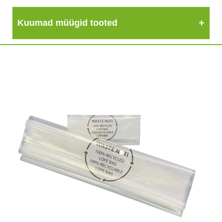
Kuumad müügid tooted