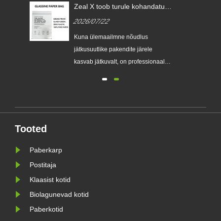
Zeal X toob turule kohandatud
klaaspaberkotid, et aidata
2026/07/22
ülemaailmsetel kaubamärkidel
ühekordselt kasutatavaid
Kuna ülemaailmne nõudlus
plastpakendeid asendada
e
jätkusuutlike pakendite järele
kasvab jätkuvalt, on professionaalne
keskkonnasõbralike pakendite tootja
Zeal X ametlikult turule lasknud oma
täiustatud Custom Glassine
paberkottide seeria. Traditsiooniliste
kilekottide esmaklassilise
Tooted
stva
alternatiivina loodud uus toode
ühendab e......
Paberkarp
Postitaja
Klaasist kotid
Biolagunevad kotid
Paberkotid