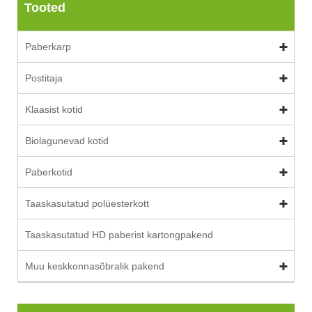
Tooted
Paberkarp
Postitaja
Klaasist kotid
Biolagunevad kotid
Paberkotid
Taaskasutatud polüesterkott
Taaskasutatud HD paberist kartongpakend
Muu keskkonnasõbralik pakend