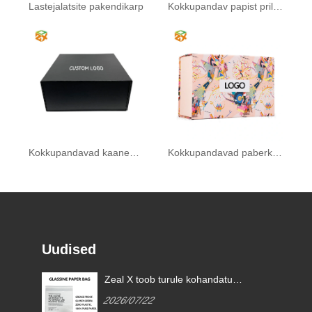
Lastejalatsite pakendikarp
Kokkupandav papist prillikast
Kokkupandavad kaanega karbid
Kokkupandavad paberkarbid
Uudised
Zeal X toob turule kohandatud
klaaspaberkotid, et aidata
2026/07/22
ülemaailmsetel kaubamärkidel