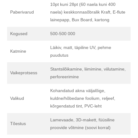
10pt kuni 28pt (60 naela kuni 400
Paberivarud
naela) keskkonnasõbralik Kraft, E-flute
lainepapp, Bux Board, kartong
Kogused
500-500 000
Läikiv, matt, täpiline UV, pehme
Katmine
puudutus
Stantsilõikamine, liimimine, viilutamine,
Vaikeprotsess
perforeerimine
Kohandatud akna väljalõige,
Valikud
kuldne/hõbedane foolium, reljeef,
kõrgendatud tint, PVC-leht
Lamevaade, 3D-makett, füüsiline
Tõestus
proovide võtmine (soovi korral)