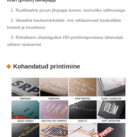
Kraft (pruun) lainepapp
1. Rustikaalne pruun jõupapp toores, loomuliku välimusega
2. Ideaalne kaubamärkidele, mis reklaamivad looduslikke
tooteid ja koostisosi
3. Rohelisem ühekäiguline HD-printimisprotsess tähendab
vähem raiskamist
Kohandatud printimine