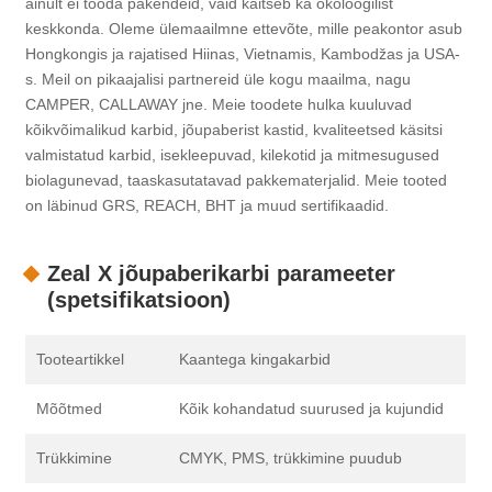
ainult ei tooda pakendeid, vaid kaitseb ka ökoloogilist
keskkonda. Oleme ülemaailmne ettevõte, mille peakontor asub
Hongkongis ja rajatised Hiinas, Vietnamis, Kambodžas ja USA-
s. Meil on pikaajalisi partnereid üle kogu maailma, nagu
CAMPER, CALLAWAY jne. Meie toodete hulka kuuluvad
kõikvõimalikud karbid, jõupaberist kastid, kvaliteetsed käsitsi
valmistatud karbid, isekleepuvad, kilekotid ja mitmesugused
biolagunevad, taaskasutatavad pakkematerjalid. Meie tooted
on läbinud GRS, REACH, BHT ja muud sertifikaadid.
Zeal X jõupaberikarbi parameeter
(spetsifikatsioon)
Tooteartikkel
Kaantega kingakarbid
Mõõtmed
Kõik kohandatud suurused ja kujundid
Trükkimine
CMYK, PMS, trükkimine puudub