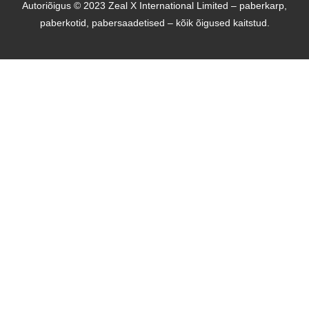
Autoriõigus © 2023 Zeal X International Limited – paberkarp,
paberkotid, pabersaadetised – kõik õigused kaitstud.