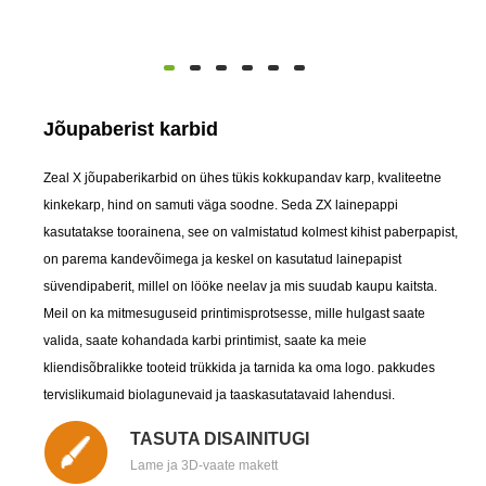
Jõupaberist karbid
Zeal X jõupaberikarbid on ühes tükis kokkupandav karp, kvaliteetne
kinkekarp, hind on samuti väga soodne. Seda ZX lainepappi
kasutatakse toorainena, see on valmistatud kolmest kihist paberpapist,
on parema kandevõimega ja keskel on kasutatud lainepapist
süvendipaberit, millel on lööke neelav ja mis suudab kaupu kaitsta.
Meil on ka mitmesuguseid printimisprotsesse, mille hulgast saate
valida, saate kohandada karbi printimist, saate ka meie
kliendisõbralikke tooteid trükkida ja tarnida ka oma logo. pakkudes
tervislikumaid biolagunevaid ja taaskasutatavaid lahendusi.
TASUTA DISAINITUGI
Lame ja 3D-vaate makett