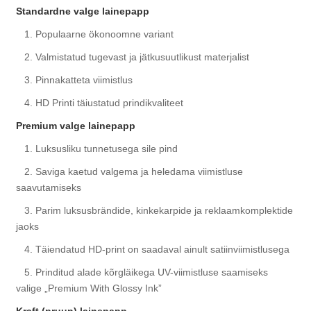
Standardne valge lainepapp
1. Populaarne ökonoomne variant
2. Valmistatud tugevast ja jätkusuutlikust materjalist
3. Pinnakatteta viimistlus
4. HD Printi täiustatud prindikvaliteet
Premium valge lainepapp
1. Luksusliku tunnetusega sile pind
2. Saviga kaetud valgema ja heledama viimistluse
saavutamiseks
3. Parim luksusbrändide, kinkekarpide ja reklaamkomplektide
jaoks
4. Täiendatud HD-print on saadaval ainult satiinviimistlusega
5. Prinditud alade kõrgläikega UV-viimistluse saamiseks
valige „Premium With Glossy Ink”