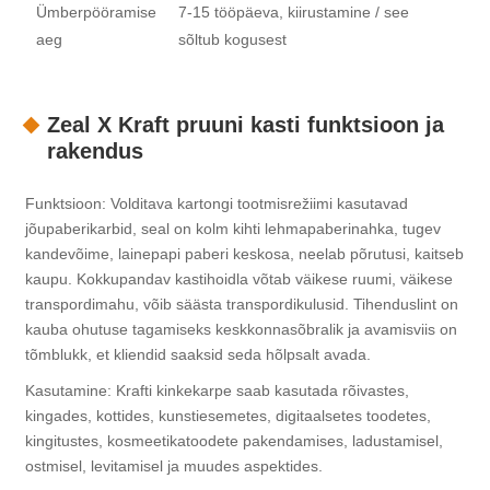
Ümberpööramise
7-15 tööpäeva, kiirustamine / see
aeg
sõltub kogusest
Zeal X Kraft pruuni kasti funktsioon ja
rakendus
Funktsioon: Volditava kartongi tootmisrežiimi kasutavad
jõupaberikarbid, seal on kolm kihti lehmapaberinahka, tugev
kandevõime, lainepapi paberi keskosa, neelab põrutusi, kaitseb
kaupu. Kokkupandav kastihoidla võtab väikese ruumi, väikese
transpordimahu, võib säästa transpordikulusid. Tihenduslint on
kauba ohutuse tagamiseks keskkonnasõbralik ja avamisviis on
tõmblukk, et kliendid saaksid seda hõlpsalt avada.
Kasutamine: Krafti kinkekarpe saab kasutada rõivastes,
kingades, kottides, kunstiesemetes, digitaalsetes toodetes,
kingitustes, kosmeetikatoodete pakendamises, ladustamisel,
ostmisel, levitamisel ja muudes aspektides.