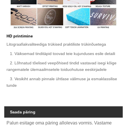
HD printimine
Litograafiakvaliteediga trükised praktiliste trükinõuetega
1. Väiksemad tinditäpid toovad teie kujunduses esile detaili
2. Lõhnatud tõelised veepõhised tindid vastavad isegi kõige
rangematele ülemaailmsetele toiduohutuse eeskirjadele
3. Vesikiht annab pinnale ühtlase välimuse ja esmaklassilise
tunde
Saada päring
Palun esitage oma päring allolevas vormis. Vastame