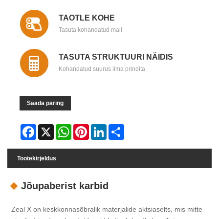
TAOTLE KOHE
Tasuta kohandatud mall
TASUTA STRUKTUURI NÄIDIS
Kohandatud suurus ilma prindita
Saada päring
Facebook
X
WhatsApp
Pinterest
LinkedIn
Share
Tootekirjeldus
Jõupaberist karbid
Zeal X on keskkonnasõbralik materjalide aktsiaselts, mis mitte