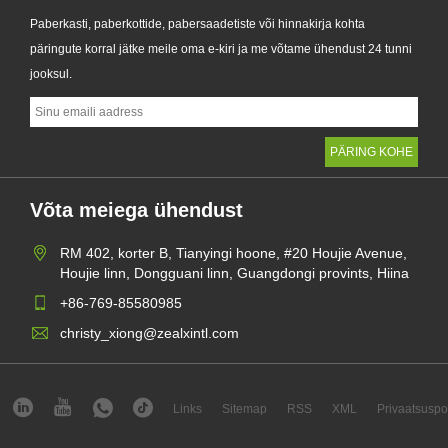
Paberkasti, paberkottide, pabersaadetiste või hinnakirja kohta
päringute korral jätke meile oma e-kiri ja me võtame ühendust 24 tunni
jooksul.
Võta meiega ühendust
RM 402, korter B, Tianyingi hoone, #20 Houjie Avenue,
Houjie linn, Dongguani linn, Guangdongi provints, Hiina
+86-769-85580985
christy_xiong@zealxintl.com
Links
Sitemap
RSS
XML
Privaatsuspol