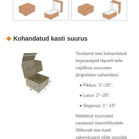
Kohandatud kasti suurus
Toodame teie kohandatud
kirjasaatjaid täpselt teile
vajalikus suuruses
järgmistes vahemikes:
● Pikkus: 3"–25".
● Laius: 2"–25".
● Sügavus: 1"–15".
Näidatud suurused
vastavad sisemõõtudele.
Sõltuvalt teie kasti
rakendusest võite soovida