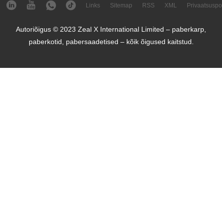
Links
Sitemap
RSS
XML
Privaatsuspol
Autoriõigus © 2023 Zeal X International Limited – paberkarp,
paberkotid, pabersaadetised – kõik õigused kaitstud.