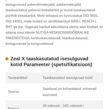
biolagunevad pakendimaterjalid, pakkematerjalid,
taaskasutatud paberist kinkekarbid ja muud taaskasutatud
portfelli kinkekarbid. Meie tehased on tunnustatud ISO 9001,
ISO 14001, meie tooted on sertifitseeritud GRS-i, REACH-i,
BHT-ga jne. Sügavalt haritud ettevõttena oleme alati kindlad, et
aitame oma kliente NUTIGA KESKKONNASÕBRALIKE
PAKENDITEGA: korduvkasutatavad, taaskasutatavad,
biolagunevad ja kompostitavad.
Zeal X taaskasutatud isesulguvad
kotid Parameeter (spetsifikatsioon)
Tooteartikkel
Taaskasutatud isesulguvad kotid
Saadaval on kohandatud, erinevad
Suurus
suurused
20 mikronit - 160 mikronit /
Paksus