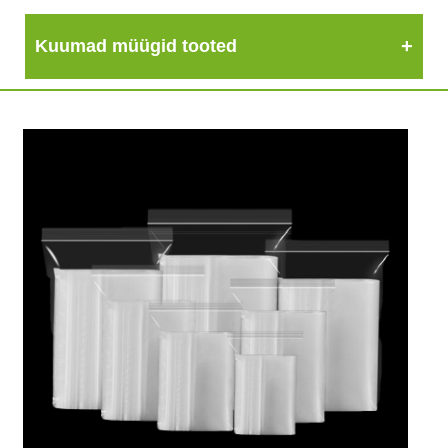
Kuumad müügid tooted