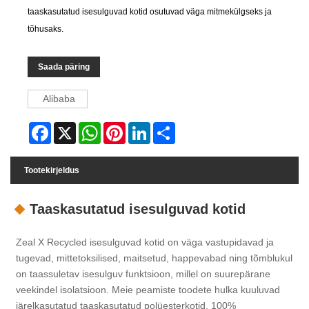
taaskasutatud isesulguvad kotid osutuvad väga mitmekülgseks ja
tõhusaks.
Saada päring
Alibaba
Facebook
X
WhatsApp
Pinterest
LinkedIn
Share
Tootekirjeldus
Taaskasutatud isesulguvad kotid
Zeal X Recycled isesulguvad kotid on väga vastupidavad ja
tugevad, mittetoksilised, maitsetud, happevabad ning tõmblukul
on taassuletav isesulguv funktsioon, millel on suurepärane
veekindel isolatsioon. Meie peamiste toodete hulka kuuluvad
järelkasutatud taaskasutatud polüesterkotid, 100%