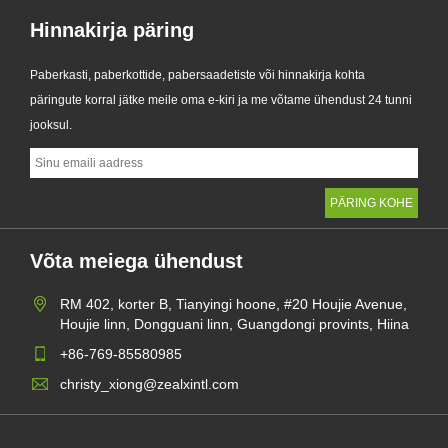
Hinnakirja päring
Paberkasti, paberkottide, pabersaadetiste või hinnakirja kohta
päringute korral jätke meile oma e-kiri ja me võtame ühendust 24 tunni
jooksul.
Võta meiega ühendust
RM 402, korter B, Tianyingi hoone, #20 Houjie Avenue,
Houjie linn, Dongguani linn, Guangdongi provints, Hiina
+86-769-85580985
christy_xiong@zealxintl.com