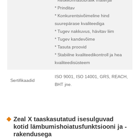
* Keskkonnasõbralik materjal
* Prinditav
* Konkurentsivõimeline hind
suurepärase kvaliteediga
* Tugev nakkuvus, hävitav liim
* Tugev kandevõime
* Tasuta proovid
* Stabiilne kvaliteedikontroll ja hea
kvaliteedisüsteem
ISO 9001, ISO 14001, GRS, REACH,
Sertifikaadid
BHT jne.
Zeal X taaskasutatud isesulguvad
kotid lämbumishoiatusfunktsiooni ja -
rakendusega