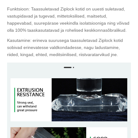
Funktsioon: Taassuletavad Ziplock kotid on uuesti suletavad,
vastupidavad ja tugevad, mittetoksilised, maitsetud,
happevabad, suurepärase veekindla isolatsiooniga ning võivad
olla 100% taaskasutatavad ja rohelised keskkonnasõbralikud.
Kasutamine: erineva suurusega taassuletavad Ziplock kotid
sobivad erinevatesse valdkondadesse, nagu ladustamine,
riided, kingad, ehted, meditsiinilised, riistvaratarvikud jne.