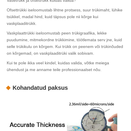
Vasetrükk ja ofsettrükk kuidas valida?
Ofsettrükki iseloomustab lihtne protsess, suur trükimaht, lühike
tsükkel, madal hind, kuid täpsus pole nii kõrge kui
vaskplaaditrükk.
Vaskplaattrükki iseloomustab peen trükigraafika, lekke
puudumine, mitmekordne trükkimine, töötlemata serv jne, kuid
selle trükikulu on kõrgem. Kui trükk on peenem või trükinõuded
on kõrgemad, on vaskplaaditrüki valik sobivam.
Kui te pole ikka veel kindel, kuidas valida, võtke meiega
ühendust ja me anname teile professionaalset nõu.
Kohandatud paksus