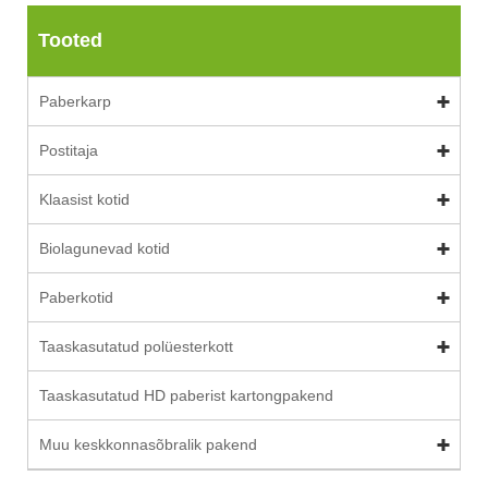
Tooted
Paberkarp
Postitaja
Klaasist kotid
Biolagunevad kotid
Paberkotid
Taaskasutatud polüesterkott
Taaskasutatud HD paberist kartongpakend
Muu keskkonnasõbralik pakend