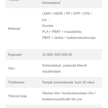
kohandatud
LDPE / HDPE / PP / OPP / CPE /
jne…
Koostis:
Materjal
PLA + PBAT + maisitärklis;
PBAT + tärklis + kaltsiumkarbonaat.
Kogused
10 000–500 000,00
Kohandatud, vastavalt kliendi
Värv
nõudmistele
Trükkimine
Toetab kohandamist, kuni 10 värvi
Hävitav liim / korduvkasutatav liim /
Tihendi tüüp
keskkonnasõbralik liim jne.