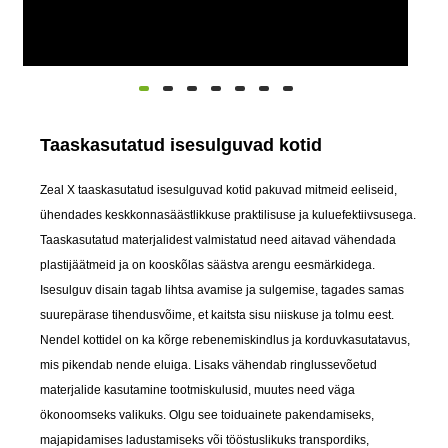
Taaskasutatud isesulguvad kotid
Zeal X taaskasutatud isesulguvad kotid pakuvad mitmeid eeliseid,
ühendades keskkonnasäästlikkuse praktilisuse ja kuluefektiivsusega.
Taaskasutatud materjalidest valmistatud need aitavad vähendada
plastijäätmeid ja on kooskõlas säästva arengu eesmärkidega.
Isesulguv disain tagab lihtsa avamise ja sulgemise, tagades samas
suurepärase tihendusvõime, et kaitsta sisu niiskuse ja tolmu eest.
Nendel kottidel on ka kõrge rebenemiskindlus ja korduvkasutatavus,
mis pikendab nende eluiga. Lisaks vähendab ringlussevõetud
materjalide kasutamine tootmiskulusid, muutes need väga
ökonoomseks valikuks. Olgu see toiduainete pakendamiseks,
majapidamises ladustamiseks või tööstuslikuks transpordiks,