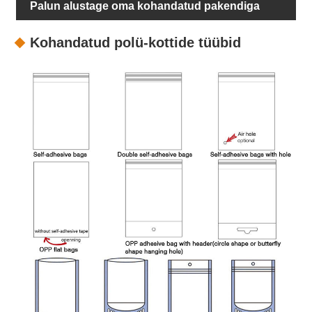
Palun alustage oma kohandatud pakendiga
Kohandatud polü-kottide tüübid