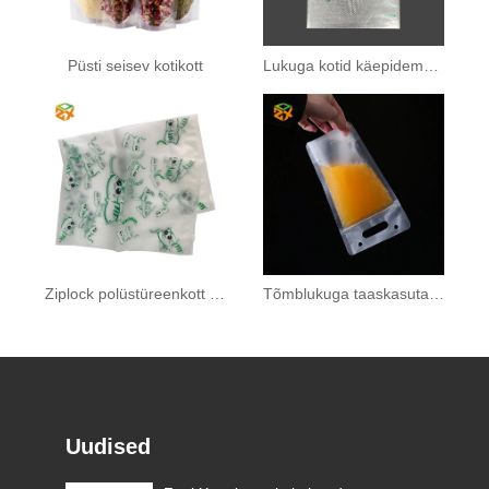
Püsti seisev kotikott
Lukuga kotid käepidemega
Ziplock polüstüreenkott teie logoga
Tõmblukuga taaskasutatud mahlakott
Uudised