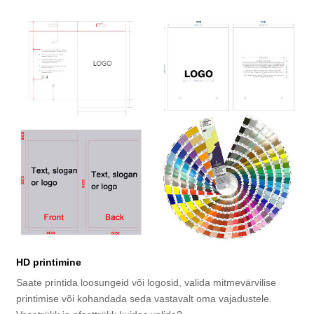
HD printimine
Saate printida loosungeid või logosid, valida mitmevärvilise
printimise või kohandada seda vastavalt oma vajadustele.