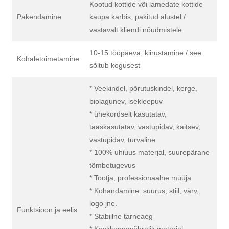
Kootud kottide või lamedate kottide
Pakendamine
kaupa karbis, pakitud alustel /
vastavalt kliendi nõudmistele
10-15 tööpäeva, kiirustamine / see
Kohaletoimetamine
sõltub kogusest
* Veekindel, põrutuskindel, kerge,
biolagunev, isekleepuv
* ühekordselt kasutatav,
taaskasutatav, vastupidav, kaitsev,
vastupidav, turvaline
* 100% uhiuus materjal, suurepärane
tõmbetugevus
* Tootja, professionaalne müüja
* Kohandamine: suurus, stiil, värv,
logo jne.
Funktsioon ja eelis
* Stabiilne tarneaeg