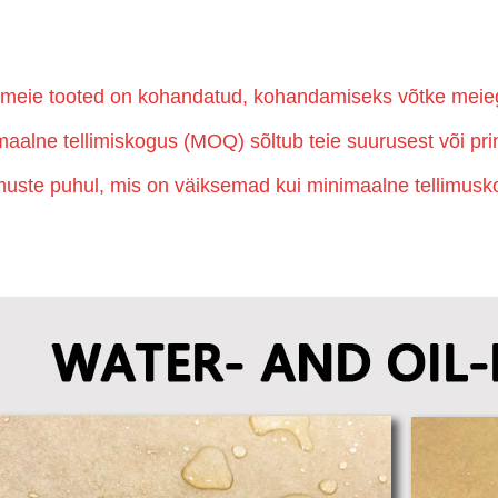
 meie tooted on kohandatud, kohandamiseks võtke mei
maalne tellimiskogus (MOQ) sõltub teie suurusest või pri
imuste puhul, mis on väiksemad kui minimaalne tellimusk