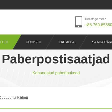
Helistage meile
+86-769-8558
OTED
UUDISED
LAE ALLA
SAADA PÄR
Paberpostisaatjad
Kohandatud paberipakend
õupaberist Kiirkott