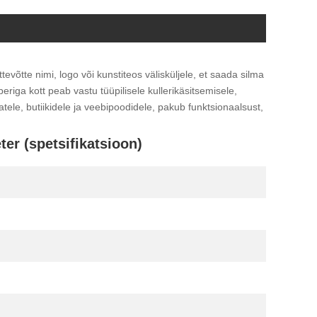
evõtte nimi, logo või kunstiteos välisküljele, et saada silma
ga kott peab vastu tüüpilisele kullerikäsitsemisele,
tele, butiikidele ja veebipoodidele, pakub funktsionaalsust,
er (spetsifikatsioon)