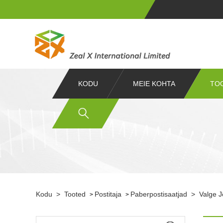
KODU
MEIE KOHTA
TO
Kodu
>
Tooted
Postitaja
Paberpostisaatjad
>
Valge J
>
>