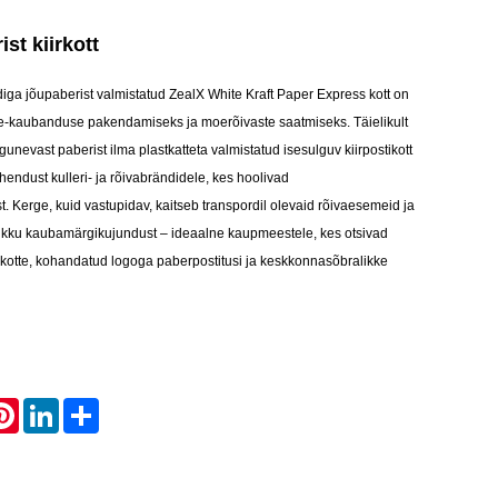
st kiirkott
diga jõupaberist valmistatud ZealX White Kraft Paper Express kott on
 e-kaubanduse pakendamiseks ja moerõivaste saatmiseks. Täielikult
gunevast paberist ilma plastkatteta valmistatud isesulguv kiirpostikott
hendust kulleri- ja rõivabrändidele, kes hoolivad
. Kerge, kuid vastupidav, kaitseb transpordil olevaid rõivaesemeid ja
ikku kaubamärgikujundust – ideaalne kaupmeestele, kes otsivad
kotte, kohandatud logoga paberpostitusi ja keskkonnasõbralikke
atsApp
Pinterest
LinkedIn
Share