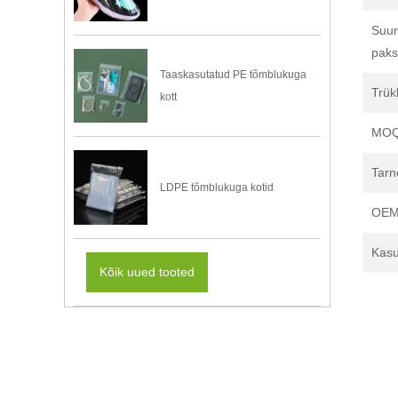
Suur
paks
Taaskasutatud PE tõmblukuga
Trük
kott
MO
Tarn
LDPE tõmblukuga kotid
OEM
Kasu
Kõik uued tooted