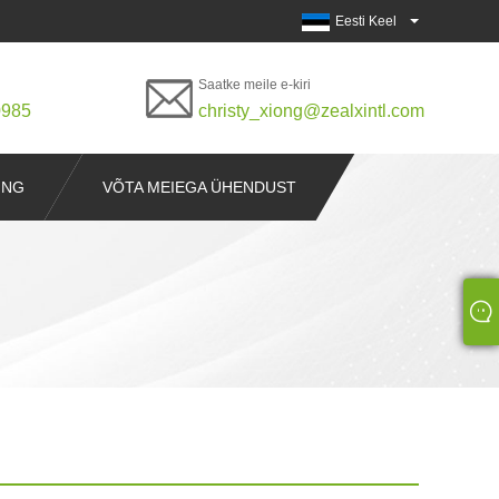
Eesti Keel
Saatke meile e-kiri
0985
christy_xiong@zealxintl.com
ING
VÕTA MEIEGA ÜHENDUST