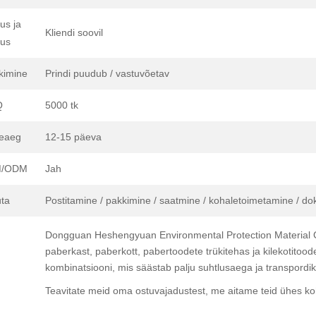
us ja
Kliendi soovil
us
kimine
Prindi puudub / vastuvõetav
Q
5000 tk
eaeg
12-15 päeva
/ODM
Jah
ta
Postitamine / pakkimine / saatmine / kohaletoimetamine / do
Dongguan Heshengyuan Environmental Protection Material Co.
paberkast, paberkott, pabertoodete trükitehas ja kilekotitoo
kombinatsiooni, mis säästab palju suhtlusaega ja transpordi
Teavitate meid oma ostuvajadustest, me aitame teid ühes k