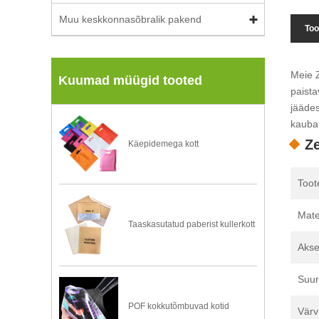
Muu keskkonnasõbralik pakend
Too
Meie Z
Kuumad müügid tooted
paista
jäädes
kaubam
Ze
Käepidemega kott
Toot
Mate
Taaskasutatud paberist kullerkott
Akse
Suur
POF kokkutõmbuvad kotid
Värv