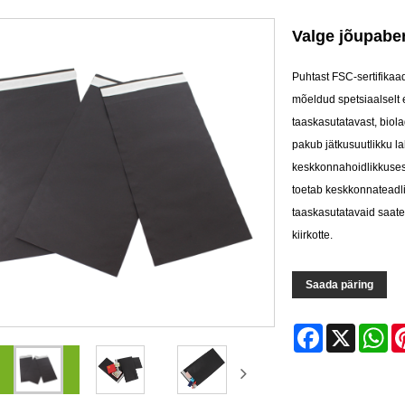
Valge jõupaberi
Puhtast FSC-sertifikaa
mõeldud spetsiaalselt
taaskasutatavast, biola
pakub jätkusuutlikku la
keskkonnahoidlikkusest
toetab keskkonnateadl
taaskasutatavaid saate
kiirkotte.
Saada päring
Facebook
X
Wh