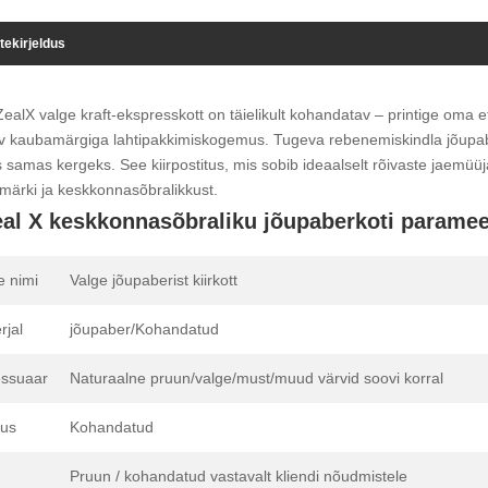
tekirjeldus
ealX valge kraft-ekspresskott on täielikult kohandatav – printige oma ett
v kaubamärgiga lahtipakkimiskogemus. Tugeva rebenemiskindla jõupaberi
 samas kergeks. See kiirpostitus, mis sobib ideaalselt rõivaste jaemüüja
ärki ja keskkonnasõbralikkust.
al X keskkonnasõbraliku jõupaberkoti parameet
e nimi
Valge jõupaberist kiirkott
rjal
jõupaber/Kohandatud
ssuaar
Naturaalne pruun/valge/must/muud värvid soovi korral
us
Kohandatud
Pruun / kohandatud vastavalt kliendi nõudmistele