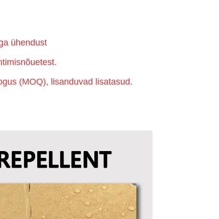
ega ühendust
ntimisnõuetest.
ogus (MOQ), lisanduvad lisatasud.