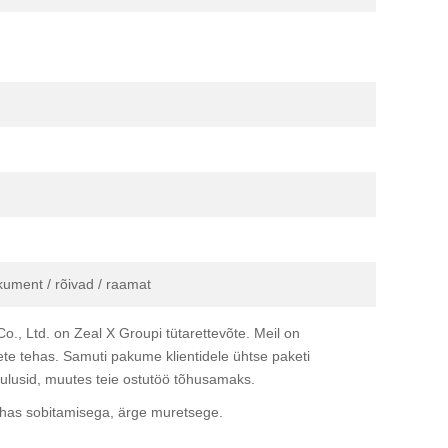
kument / rõivad / raamat
, Ltd. on Zeal X Groupi tütarettevõte. Meil on
dete tehas. Samuti pakume klientidele ühtse paketi
kulusid, muutes teie ostutöö tõhusamaks.
ohas sobitamisega, ärge muretsege.