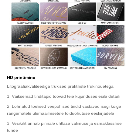
HD printimine
Litograafiakvaliteediga trükised praktiliste trükinõuetega
1. Väiksemad tinditäpid toovad teie kujunduses esile detaili
2. Lõhnatud tõelised veepõhised tindid vastavad isegi kõige
rangematele ülemaailmsetele toiduohutuse eeskirjadele
3. Vesikiht annab pinnale ühtlase välimuse ja esmaklassilise
tunde