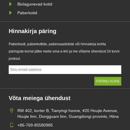
Biolagunevad kotid
Paberkotid
Hinnakirja päring
Paberkasti, paberkottide, pabersaadetiste või hinnakirja kohta
päringute korral jätke meile oma e-kiri ja me võtame ühendust 24 tunni
jooksul.
Võta meiega ühendust
RM 402, korter B, Tianyingi hoone, #20 Houjie Avenue,
Houjie linn, Dongguani linn, Guangdongi provints, Hiina
+86-769-85580985