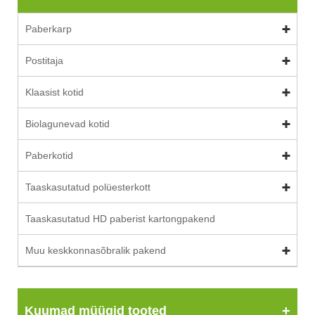
Paberkarp
Postitaja
Klaasist kotid
Biolagunevad kotid
Paberkotid
Taaskasutatud polüesterkott
Taaskasutatud HD paberist kartongpakend
Muu keskkonnasõbralik pakend
Kuumad müügid tooted