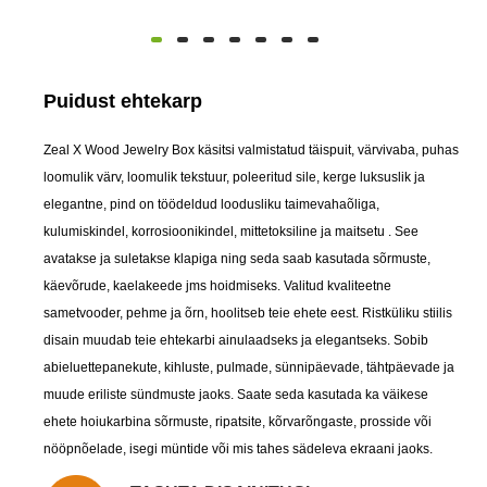
Puidust ehtekarp
Zeal X Wood Jewelry Box käsitsi valmistatud täispuit, värvivaba, puhas
loomulik värv, loomulik tekstuur, poleeritud sile, kerge luksuslik ja
elegantne, pind on töödeldud loodusliku taimevahaõliga,
kulumiskindel, korrosioonikindel, mittetoksiline ja maitsetu . See
avatakse ja suletakse klapiga ning seda saab kasutada sõrmuste,
käevõrude, kaelakeede jms hoidmiseks. Valitud kvaliteetne
sametvooder, pehme ja õrn, hoolitseb teie ehete eest. Ristküliku stiilis
disain muudab teie ehtekarbi ainulaadseks ja elegantseks. Sobib
abieluettepanekute, kihluste, pulmade, sünnipäevade, tähtpäevade ja
muude eriliste sündmuste jaoks. Saate seda kasutada ka väikese
ehete hoiukarbina sõrmuste, ripatsite, kõrvarõngaste, prosside või
nööpnõelade, isegi müntide või mis tahes sädeleva ekraani jaoks.