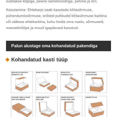
suletakse klapiga, peene sametvoodriga, pehme ja õrn.
Kasutamine: Ehtekarpi saab kasutada kihlasõrmuse,
pühendumissõrmuse, erilistel puhkudel kihlasõrmuse karbina
või väikese ehtekarbina, kuhu hoida oma naelu, sõrmuseid,
mansetinööpe ja muud igapäevast kasutust.
Palun alustage oma kohandatud pakendiga
Kohandatud kasti tüüp