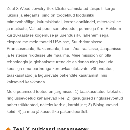
Zeal X Wood Jewelry Box käsitsi valmistatud täispuit, kerge
luksus ja elegants, pind on töödeldud loodusliku
taimevahaõliga, kulumiskindel, korrosioonikindel, mittetoksiline
ja maitsetu; Valitud peen sametvooder, pehme ja õrn. Rohkem
kui 10-aastase kogemuse ja uuendusliku lähenemisega
ekspordime meie tooteid USA-sse, Suurbritanniasse,
Prantsusmaale, Saksamaale, Taani, Austraaliasse, Jaapanisse
ja teistesse riikidesse üle maailma. Meie missioon on olla
tehnoloogia ja globaalsete trendide esirinnas ning kaaluda
koos iga oma partneriga korduvkasutatavate, vähendatud,
taaskasutatud ja lagunevate pakendite kasutamist, mis
kaitsevad keskkonda.
Meie peamised tooted on järgmised: 1) taaskasutatud kilekotid,
ringlussevõetud kahanevad kile; 2) igasugused ringlussevõetud
paberitrükitooted, näiteks karbid, karbid jne; 3) Biolagunevad
kotid; 4) ja muu jätkusuutliku pakendiportfell.
Zeal X puitkasti parameeter