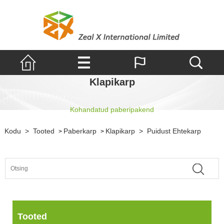
Klapikarp
Kohandatud paberipakend
Kodu
>
Tooted
Paberkarp
Klapikarp
>
Puidust Ehtekarp
>
>
Tooted