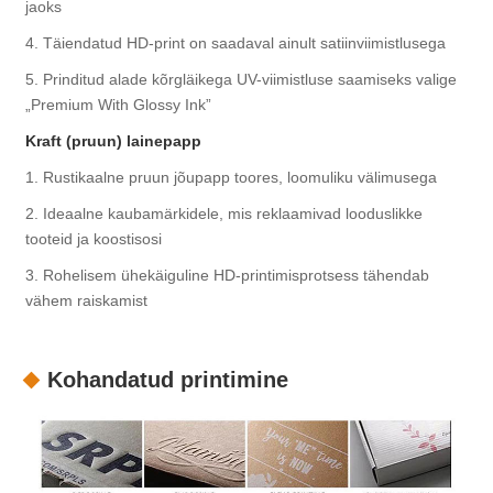
jaoks
4. Täiendatud HD-print on saadaval ainult satiinviimistlusega
5. Prinditud alade kõrgläikega UV-viimistluse saamiseks valige
„Premium With Glossy Ink”
Kraft (pruun) lainepapp
1. Rustikaalne pruun jõupapp toores, loomuliku välimusega
2. Ideaalne kaubamärkidele, mis reklaamivad looduslikke
tooteid ja koostisosi
3. Rohelisem ühekäiguline HD-printimisprotsess tähendab
vähem raiskamist
Kohandatud printimine