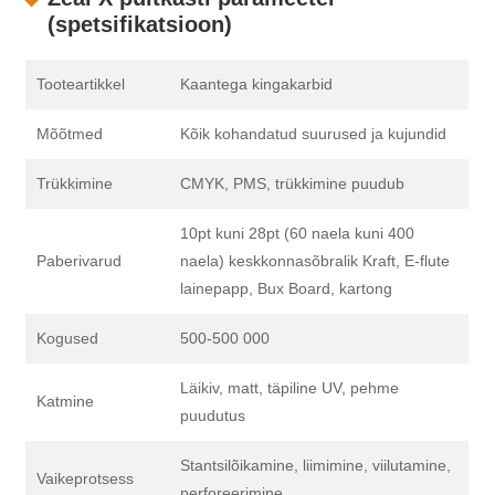
(spetsifikatsioon)
Tooteartikkel
Kaantega kingakarbid
Mõõtmed
Kõik kohandatud suurused ja kujundid
Trükkimine
CMYK, PMS, trükkimine puudub
10pt kuni 28pt (60 naela kuni 400
Paberivarud
naela) keskkonnasõbralik Kraft, E-flute
lainepapp, Bux Board, kartong
Kogused
500-500 000
Läikiv, matt, täpiline UV, pehme
Katmine
puudutus
Stantsilõikamine, liimimine, viilutamine,
Vaikeprotsess
perforeerimine