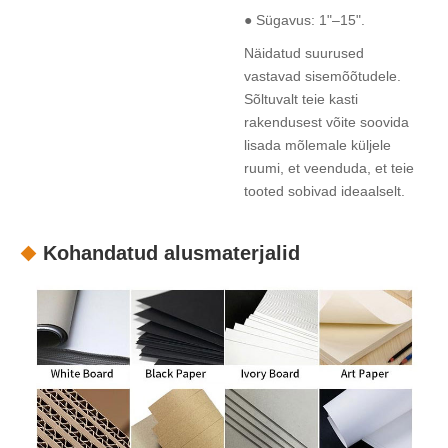
● Sügavus: 1"–15".
Näidatud suurused
vastavad sisemõõtudele.
Sõltuvalt teie kasti
rakendusest võite soovida
lisada mõlemale küljele
ruumi, et veenduda, et teie
tooted sobivad ideaalselt.
Kohandatud alusmaterjalid