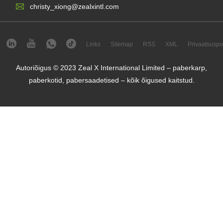
christy_xiong@zealxintl.com
Links
Sitemap
RSS
XML
Privaatsuspol
Autoriõigus © 2023 Zeal X International Limited – paberkarp,
paberkotid, pabersaadetised – kõik õigused kaitstud.