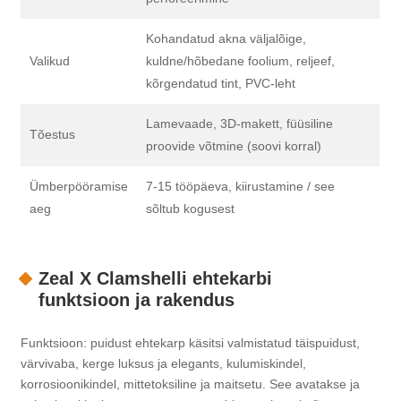
Kohandatud akna väljalõige,
Valikud
kuldne/hõbedane foolium, reljeef,
kõrgendatud tint, PVC-leht
Lamevaade, 3D-makett, füüsiline
Tõestus
proovide võtmine (soovi korral)
Ümberpööramise
7-15 tööpäeva, kiirustamine / see
aeg
sõltub kogusest
Zeal X Clamshelli ehtekarbi
funktsioon ja rakendus
Funktsioon: puidust ehtekarp käsitsi valmistatud täispuidust,
värvivaba, kerge luksus ja elegants, kulumiskindel,
korrosioonikindel, mittetoksiline ja maitsetu. See avatakse ja