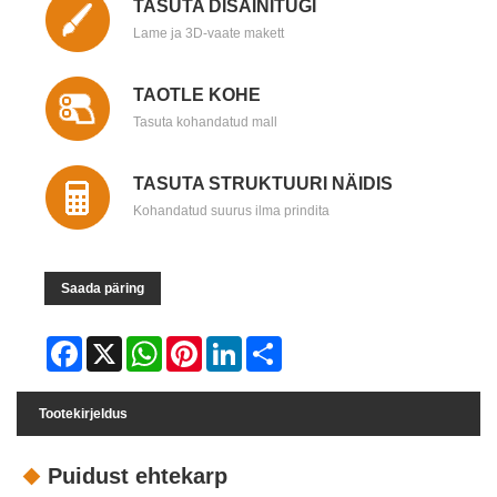
TASUTA DISAINITUGI
Lame ja 3D-vaate makett
TAOTLE KOHE
Tasuta kohandatud mall
TASUTA STRUKTUURI NÄIDIS
Kohandatud suurus ilma prindita
Saada päring
Facebook
X
WhatsApp
Pinterest
LinkedIn
Share
Tootekirjeldus
Puidust ehtekarp